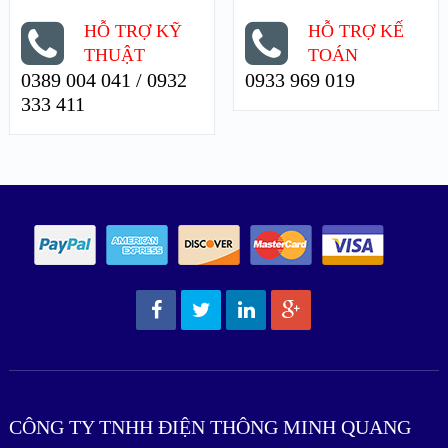
HỖ TRỢ KỸ
HỖ TRỢ KẾ
THUẬT
TOÁN
0389 004 041 / 0932
0933 969 019
333 411
CÔNG TY TNHH ĐIỆN THÔNG MINH QUANG