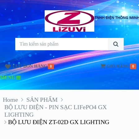
LƯU ĐƠN HÀNG
GIỎ HÀNG
0
0
MENU
Home
SẢN PHẨM
BỘ LƯU ĐIỆN - PIN SẠC LIFePO4 GX
LIGHTING
BỘ LƯU ĐIỆN ZT-02D GX LIGHTING