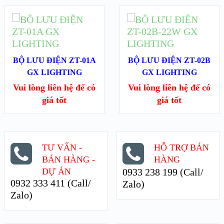
ĐỌC TIẾP
ĐỌC TIẾP
XEM NHANH
XEM NHANH
BỘ LƯU ĐIỆN ZT-01A
BỘ LƯU ĐIỆN ZT-02B
XEM CHI TIẾT
GX LIGHTING
XEM CHI TIẾT
GX LIGHTING
Vui lòng liên hệ để có
Vui lòng liên hệ để có
giá tốt
giá tốt
TƯ VẤN -
HỖ TRỢ BÁN
BÁN HÀNG -
HÀNG
DỰ ÁN
0933 238 199 (Call/
0932 333 411 (Call/
Zalo)
Zalo)