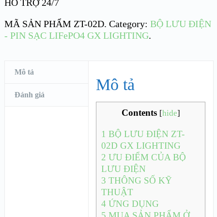
HỖ TRỢ 24/7
MÃ SẢN PHẨM
ZT-02D
.
Category:
BỘ LƯU ĐIỆN
- PIN SẠC LIFePO4 GX LIGHTING
.
Mô tả
Mô tả
Đánh giá
Contents
[
hide
]
1
BỘ LƯU ĐIỆN ZT-
02D GX LIGHTING
2
ƯU ĐIỂM CỦA BỘ
LƯU ĐIỆN
3
THÔNG SỐ KỸ
THUẬT
4
ỨNG DỤNG
5
MUA SẢN PHẨM Ở