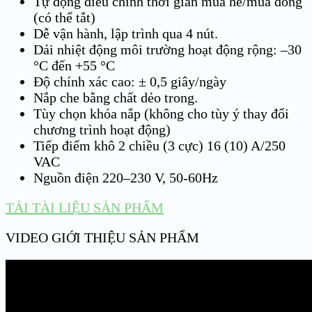
Tự động điều chỉnh thời gian mùa hè/mùa đông
(có thể tắt)
Dễ vận hành, lập trình qua 4 nút.
Dải nhiệt động môi trường hoạt động rộng: –30
°C đến +55 °C
Độ chính xác cao: ± 0,5 giây/ngày
Nắp che bằng chất dẻo trong.
Tùy chọn khóa nắp (không cho tùy ý thay đổi
chương trình hoạt động)
Tiếp điểm khô 2 chiều (3 cực) 16 (10) A/250
VAC
Nguồn điện 220–230 V, 50-60Hz
TẢI TÀI LIỆU SẢN PHẨM
VIDEO GIỚI THIỆU SẢN PHẨM