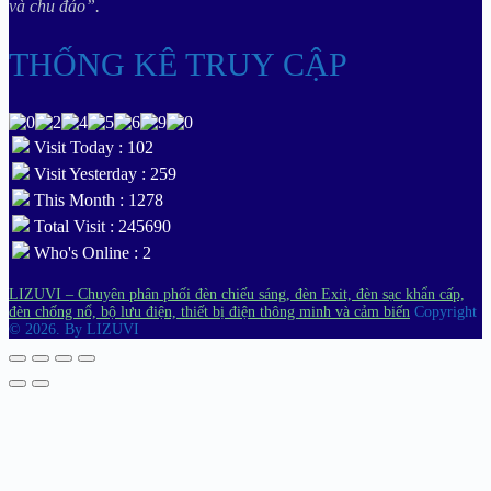
và chu đáo”.
THỐNG KÊ TRUY CẬP
Visit Today : 102
Visit Yesterday : 259
This Month : 1278
Total Visit : 245690
Who's Online : 2
LIZUVI – Chuyên phân phối đèn chiếu sáng, đèn Exit, đèn sạc khẩn cấp,
đèn chống nổ, bộ lưu điện, thiết bị điện thông minh và cảm biến
Copyright
© 2026.
By LIZUVI