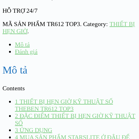
HỖ TRỢ 24/7
MÃ SẢN PHẨM
TR612 TOP3
.
Category:
THIẾT BỊ
HẸN GIỜ
.
Mô tả
Đánh giá
Mô tả
Contents
1
THIẾT BỊ HẸN GIỜ KỸ THUẬT SỐ
THEBEN TR612 TOP3
2
ĐẶC ĐIỂM THIẾT BỊ HẸN GIỜ KỸ THUẬT
SỐ
3
ỨNG DỤNG
4
MUA SẢN PHẨM STARSLITE Ở ĐÂU ĐỂ