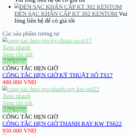
ĐÈN SẠC KHẨN CẤP KT 302 KENTOM
Vui
lòng liên hệ để có giá tốt
Các sản phẩm tương tự
Xem nhanh
Xem chi tiết
Mua hàng
CÔNG TẮC HẸN GIỜ
CÔNG TẮC HẸN GIỜ KỸ THUẬT SỐ TS17
480.000
VNĐ
Xem nhanh
Xem chi tiết
Mua hàng
CÔNG TẮC HẸN GIỜ
CÔNG TẮC HẸN GIỜ THANH RAY KW TS622
950.000
VNĐ