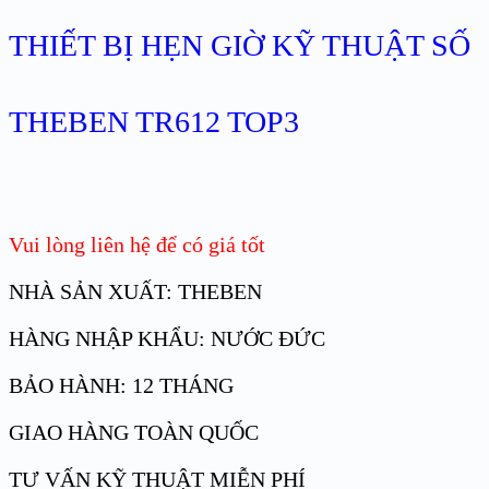
THIẾT BỊ HẸN GIỜ KỸ THUẬT SỐ
THEBEN TR612 TOP3
Vui lòng liên hệ để có giá tốt
NHÀ SẢN XUẤT: THEBEN
HÀNG NHẬP KHẨU: NƯỚC ĐỨC
BẢO HÀNH: 12 THÁNG
GIAO HÀNG TOÀN QUỐC
TƯ VẤN KỸ THUẬT MIỄN PHÍ