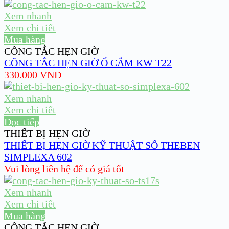
Xem nhanh
Xem chi tiết
Mua hàng
CÔNG TẮC HẸN GIỜ
CÔNG TẮC HẸN GIỜ Ổ CẮM KW T22
330.000
VNĐ
Xem nhanh
Xem chi tiết
Đọc tiếp
THIẾT BỊ HẸN GIỜ
THIẾT BỊ HẸN GIỜ KỸ THUẬT SỐ THEBEN
SIMPLEXA 602
Vui lòng liên hệ để có giá tốt
Xem nhanh
Xem chi tiết
Mua hàng
CÔNG TẮC HẸN GIỜ