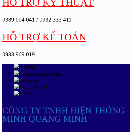
HỖ TRỢ KỸ THUẬT
0389 004 041 / 0932 333 411
HỖ TRỢ KẾ TOÁN
0933 969 019
CÔNG TY TNHH ĐIỆN THÔNG
MINH QUANG MINH