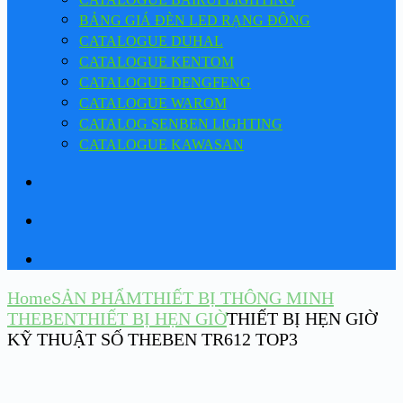
BẢNG GIÁ ĐÈN LED RẠNG ĐÔNG
CATALOGUE DUHAL
CATALOGUE KENTOM
CATALOGUE DENGFENG
CATALOGUE WAROM
CATALOG SENBEN LIGHTING
CATALOGUE KAWASAN
Home
SẢN PHẨM
THIẾT BỊ THÔNG MINH
THEBEN
THIẾT BỊ HẸN GIỜ
THIẾT BỊ HẸN GIỜ
KỸ THUẬT SỐ THEBEN TR612 TOP3