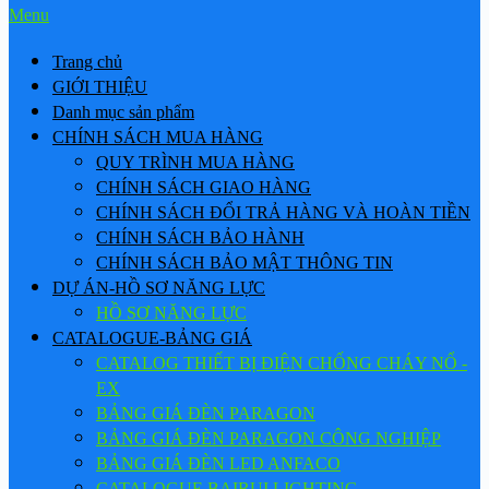
Menu
Trang chủ
GIỚI THIỆU
Danh mục sản phẩm
CHÍNH SÁCH MUA HÀNG
QUY TRÌNH MUA HÀNG
CHÍNH SÁCH GIAO HÀNG
CHÍNH SÁCH ĐỔI TRẢ HÀNG VÀ HOÀN TIỀN
CHÍNH SÁCH BẢO HÀNH
CHÍNH SÁCH BẢO MẬT THÔNG TIN
DỰ ÁN-HỒ SƠ NĂNG LỰC
HỒ SƠ NĂNG LỰC
CATALOGUE-BẢNG GIÁ
CATALOG THIẾT BỊ ĐIỆN CHỐNG CHÁY NỔ -
EX
BẢNG GIÁ ĐÈN PARAGON
BẢNG GIÁ ĐÈN PARAGON CÔNG NGHIỆP
BẢNG GIÁ ĐÈN LED ANFACO
CATALOGUE BAIRUI LIGHTING