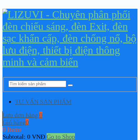
TƯ VẤN SẢN PHẨM
Lưu đơn hàng
0
Giỏ hàng
0
0 Items
Subtotal:
0
VNĐ
Go to Shop