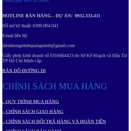
Thành phố Hồ Chí Minh
HOTLINE BÁN HÀNG – DỰ ÁN: 0932.333.411
Hỗ trợ kỹ thuật: 0389.004.041
Email liên hệ:
dienthongminhquangminh@gmail.com
Giấy phép kinh doanh số 0316664423 do Sở Kế Hoạch và Đầu Tư
TP Hồ Chí Minh cấp.
BẢN ĐỒ ĐƯỜNG ĐI
CHÍNH SÁCH MUA HÀNG
– QUY TRÌNH MUA HÀNG
– CHÍNH SÁCH GIAO HÀNG
– CHÍNH SÁCH ĐỔI TRẢ HÀNG VÀ HOÀN TIỀN