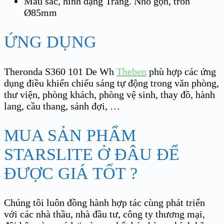
Màu sắc, hình dạng Trắng. Nhỏ gọn, tròn
Ø85mm
ỨNG DỤNG
Theronda S360 101 De Wh
Theben
phù hợp các ứng
dụng điều khiển chiếu sáng tự động trong văn phòng,
thư viện, phòng khách, phòng vệ sinh, thay đồ, hành
lang, cầu thang, sảnh đợi, …
MUA SẢN PHẨM
STARSLITE Ở ĐÂU ĐỂ
ĐƯỢC GIÁ TỐT ?
Chúng tôi luôn đồng hành hợp tác cùng phát triển
với các nhà thầu, nhà đầu tư, công ty thương mại,