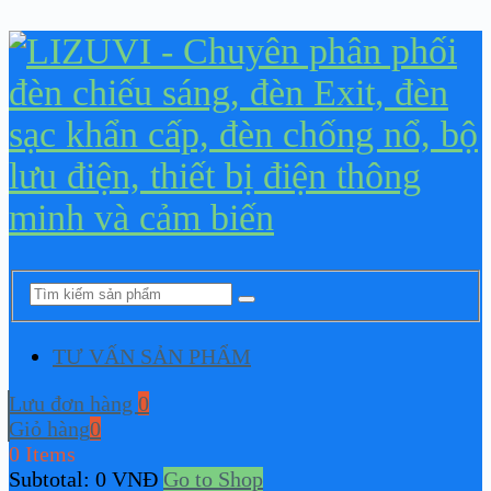
TƯ VẤN SẢN PHẨM
Lưu đơn hàng
0
Giỏ hàng
0
0 Items
Subtotal:
0
VNĐ
Go to Shop