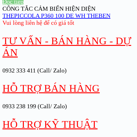
Đọc tiếp
CÔNG TẮC CẢM BIẾN HIỆN DIỆN
THEPICCOLA P360 100 DE WH THEBEN
Vui lòng liên hệ để có giá tốt
TƯ VẤN - BÁN HÀNG - DỰ
ÁN
0932 333 411 (Call/ Zalo)
HỖ TRỢ BÁN HÀNG
0933 238 199 (Call/ Zalo)
HỖ TRỢ KỸ THUẬT