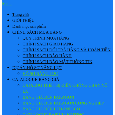
Menu
Trang chủ
GIỚI THIỆU
Danh mục sản phẩm
CHÍNH SÁCH MUA HÀNG
QUY TRÌNH MUA HÀNG
CHÍNH SÁCH GIAO HÀNG
CHÍNH SÁCH ĐỔI TRẢ HÀNG VÀ HOÀN TIỀN
CHÍNH SÁCH BẢO HÀNH
CHÍNH SÁCH BẢO MẬT THÔNG TIN
DỰ ÁN-HỒ SƠ NĂNG LỰC
HỒ SƠ NĂNG LỰC
CATALOGUE-BẢNG GIÁ
CATALOG THIẾT BỊ ĐIỆN CHỐNG CHÁY NỔ -
EX
BẢNG GIÁ ĐÈN PARAGON
BẢNG GIÁ ĐÈN PARAGON CÔNG NGHIỆP
BẢNG GIÁ ĐÈN LED ANFACO
CATALOGUE BAIRUI LIGHTING