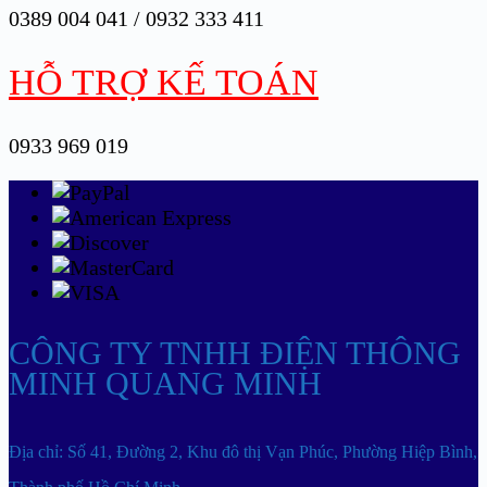
0389 004 041 / 0932 333 411
HỖ TRỢ KẾ TOÁN
0933 969 019
CÔNG TY TNHH ĐIỆN THÔNG
MINH QUANG MINH
Địa chỉ: Số 41, Đường 2, Khu đô thị Vạn Phúc, Phường Hiệp Bình,