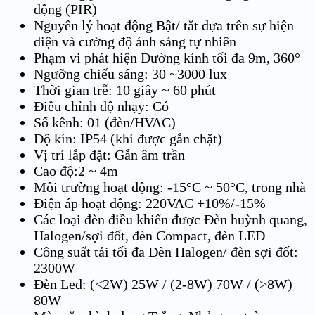
động (PIR)
Nguyên lý hoạt động Bật/ tắt dựa trên sự hiện
diện và cường độ ánh sáng tự nhiên
Phạm vi phát hiện Đường kính tối đa 9m, 360°
Ngưỡng chiếu sáng: 30 ~3000 lux
Thời gian trễ: 10 giây ~ 60 phút
Điều chỉnh độ nhạy: Có
Số kênh: 01 (đèn/HVAC)
Độ kín: IP54 (khi được gắn chặt)
Vị trí lắp đặt: Gắn âm trần
Cao độ:2 ~ 4m
Môi trường hoạt động: -15°C ~ 50°C, trong nhà
Điện áp hoạt động: 220VAC +10%/-15%
Các loại đèn điều khiển được Đèn huỳnh quang,
Halogen/sợi đốt, đèn Compact, đèn LED
Công suất tải tối đa Đèn Halogen/ đèn sợi đốt:
2300W
Đèn Led: (<2W) 25W / (2-8W) 70W / (>8W)
80W