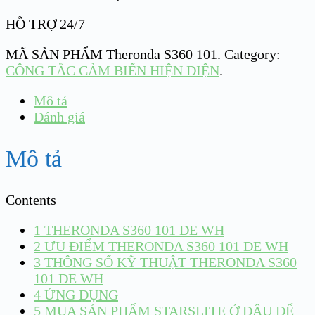
HỖ TRỢ 24/7
MÃ SẢN PHẨM
Theronda S360 101
.
Category:
CÔNG TẮC CẢM BIẾN HIỆN DIỆN
.
Mô tả
Đánh giá
Mô tả
Contents
1
THERONDA S360 101 DE WH
2
ƯU ĐIỂM THERONDA S360 101 DE WH
3
THÔNG SỐ KỸ THUẬT THERONDA S360
101 DE WH
4
ỨNG DỤNG
5
MUA SẢN PHẨM STARSLITE Ở ĐÂU ĐỂ