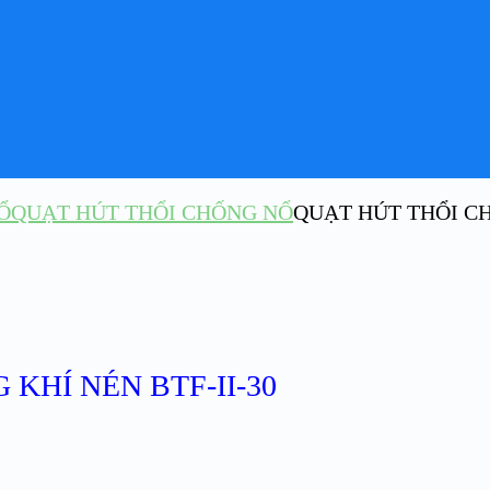
Ổ
QUẠT HÚT THỔI CHỐNG NỔ
QUẠT HÚT THỔI CH
KHÍ NÉN BTF-II-30