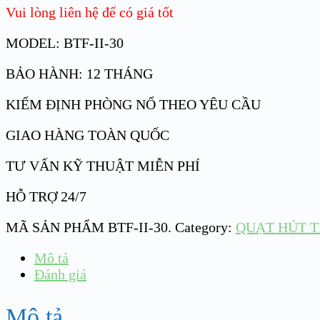
Vui lòng liên hệ để có giá tốt
MODEL: BTF-II-30
BẢO HÀNH: 12 THÁNG
KIỂM ĐỊNH PHÒNG NỔ THEO YÊU CẦU
GIAO HÀNG TOÀN QUỐC
TƯ VẤN KỸ THUẬT MIỄN PHÍ
HỖ TRỢ 24/7
MÃ SẢN PHẨM
BTF-II-30
.
Category:
QUẠT HÚT T
Mô tả
Đánh giá
Mô tả