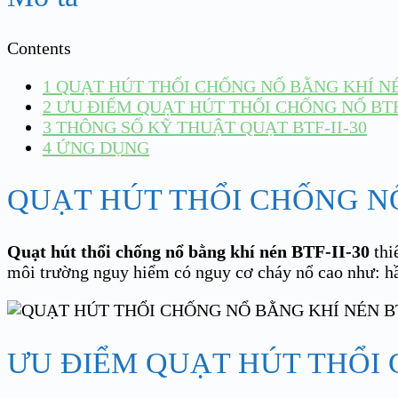
Contents
1
QUẠT HÚT THỔI CHỐNG NỔ BẰNG KHÍ NÉN
2
ƯU ĐIỂM QUẠT HÚT THỔI CHỐNG NỔ BTF-
3
THÔNG SỐ KỸ THUẬT QUẠT BTF-II-30
4
ỨNG DỤNG
QUẠT HÚT THỔI CHỐNG NỔ
Quạt hút thổi chống nổ bằng khí nén BTF-II-30
thi
môi trường nguy hiểm có nguy cơ cháy nổ cao như: hầ
ƯU ĐIỂM QUẠT HÚT THỔI C