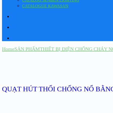
CATALOG SENBEN LIGHTING
CATALOGUE KAWASAN
Home
SẢN PHẨM
THIẾT BỊ ĐIỆN CHỐNG CHÁY N
QUẠT HÚT THỔI CHỐNG NỔ BẰNG 