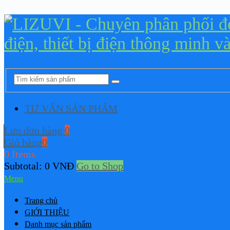
TƯ VẤN SẢN PHẨM
Lưu đơn hàng
0
Giỏ hàng
0
0 Items
Subtotal:
0
VNĐ
Go to Shop
Menu
Trang chủ
GIỚI THIỆU
Danh mục sản phẩm