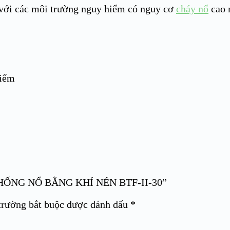
với các môi trường nguy hiểm có nguy cơ
cháy nổ
cao 
hiểm
I CHỐNG NỔ BẰNG KHÍ NÉN BTF-II-30”
trường bắt buộc được đánh dấu
*