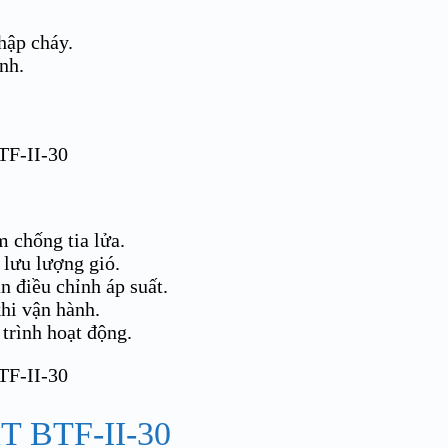
hập cháy.
nh.
 chống tia lửa.
 lưu lượng gió.
an điều chỉnh áp suất.
khi vận hành.
 trình hoạt động.
BTF-II-30