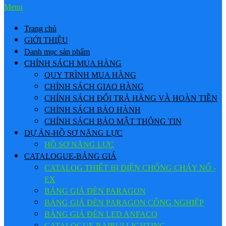
Menu
Trang chủ
GIỚI THIỆU
Danh mục sản phẩm
CHÍNH SÁCH MUA HÀNG
QUY TRÌNH MUA HÀNG
CHÍNH SÁCH GIAO HÀNG
CHÍNH SÁCH ĐỔI TRẢ HÀNG VÀ HOÀN TIỀN
CHÍNH SÁCH BẢO HÀNH
CHÍNH SÁCH BẢO MẬT THÔNG TIN
DỰ ÁN-HỒ SƠ NĂNG LỰC
HỒ SƠ NĂNG LỰC
CATALOGUE-BẢNG GIÁ
CATALOG THIẾT BỊ ĐIỆN CHỐNG CHÁY NỔ -
EX
BẢNG GIÁ ĐÈN PARAGON
BẢNG GIÁ ĐÈN PARAGON CÔNG NGHIỆP
BẢNG GIÁ ĐÈN LED ANFACO
CATALOGUE BAIRUI LIGHTING