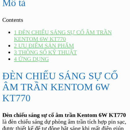
Mô tả
Contents
1
ĐÈN CHIẾU SÁNG SỰ CỐ ÂM TRẦN
KENTOM 6W KT770
2
ƯU ĐIỂM SẢN PHẨM
3
THÔNG SỐ KỸ THUẬT
4
ỨNG DỤNG
ĐÈN CHIẾU SÁNG SỰ CỐ
ÂM TRẦN KENTOM 6W
KT770
Đèn chiếu sáng sự cố âm trần Kentom 6W KT770
là đèn chiếu sáng dự phòng âm trần tích hợp pin sạc,
được thiết kế để tự động bật sáng khi mất điện giúp