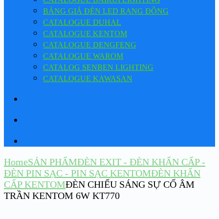
BẢNG GIÁ ĐÈN LED RẠNG ĐÔNG
CATALOGUE DUHAL
CATALOGUE KENTOM
CATALOGUE DENGFENG
CATALOGUE WAROM
CATALOG SENBEN LIGHTING
CATALOGUE KAWASAN
Home
SẢN PHẨM
ĐÈN EXIT - ĐÈN KHẨN CẤP -
ĐÈN PIN SẠC - PIN SẠC KENTOM
ĐÈN KHẨN
CẤP KENTOM
ĐÈN CHIẾU SÁNG SỰ CỐ ÂM
TRẦN KENTOM 6W KT770