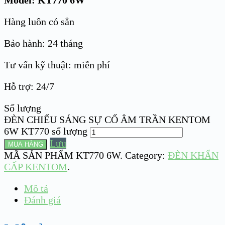
Model: KT770 6W
Hàng luôn có sẳn
Bảo hành: 24 tháng
Tư vấn kỹ thuật: miễn phí
Hỗ trợ: 24/7
Số lượng
ĐÈN CHIẾU SÁNG SỰ CỐ ÂM TRẦN KENTOM
6W KT770 số lượng
Lưu
MUA HÀNG
MÃ SẢN PHẨM
KT770 6W
.
Category:
ĐÈN KHẨN
CẤP KENTOM
.
Mô tả
Đánh giá