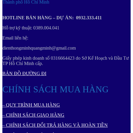
Thành phố Hồ Chí Minh
HOTLINE BÁN HÀNG – DỰ ÁN: 0932.333.411
Hỗ trợ kỹ thuật: 0389.004.041
Email liên hệ:
dienthongminhquangminh@gmail.com
Giấy phép kinh doanh số 0316664423 do Sở Kế Hoạch và Đầu Tư
TP Hồ Chí Minh cấp.
BẢN ĐỒ ĐƯỜNG ĐI
CHÍNH SÁCH MUA HÀNG
– QUY TRÌNH MUA HÀNG
– CHÍNH SÁCH GIAO HÀNG
– CHÍNH SÁCH ĐỔI TRẢ HÀNG VÀ HOÀN TIỀN