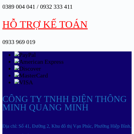
0389 004 041 / 0932 333 411
HỖ TRỢ KẾ TOÁN
0933 969 019
CÔNG TY TNHH ĐIỆN THÔNG
MINH QUANG MINH
Địa chỉ: Số 41, Đường 2, Khu đô thị Vạn Phúc, Phường Hiệp Bình,