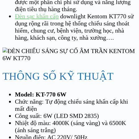
được một phần chi phí sử dụng và năng lượng
điện tiêu thụ hàng tháng.
Đèn sạc khẩn cấp
downlight Kentom KT770 sử
dụng rộng rãi trong hệ thống chiếu sáng thoát
hiểm, chung cư, bệnh viện, trường học, nhà
hàng, khách sạn, công ty, nhà xưởng….
THÔNG SỐ KỸ THUẬT
Model: KT-770 6W
Chức năng: Tự động chiếu sáng khẩn cấp khi
mất điện
Công suất: 6W (LED SMD 2835)
Nhiệt độ màu: 4000K (sáng vàng) và 6500K
(ánh sáng trắng)
Nguồn điện: AC 220V/ 50Hz