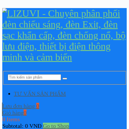
TƯ VẤN SẢN PHẨM
Lưu đơn hàng
0
Giỏ hàng
0
0 Items
Subtotal:
0
VNĐ
Go to Shop