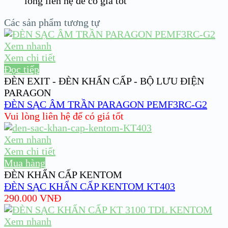
lòng liên hệ để có giá tốt
Các sản phẩm tương tự
Xem nhanh
Xem chi tiết
Đọc tiếp
ĐÈN EXIT - ĐÈN KHẨN CẤP - BỘ LƯU ĐIỆN
PARAGON
ĐÈN SẠC ÂM TRẦN PARAGON PEMF3RC-G2
Vui lòng liên hệ để có giá tốt
Xem nhanh
Xem chi tiết
Mua hàng
ĐÈN KHẨN CẤP KENTOM
ĐÈN SẠC KHẨN CẤP KENTOM KT403
290.000
VNĐ
Xem nhanh