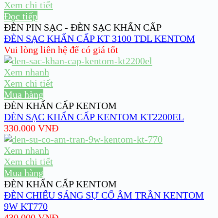
Xem chi tiết
Đọc tiếp
ĐÈN PIN SẠC - ĐÈN SẠC KHẨN CẤP
ĐÈN SẠC KHẨN CẤP KT 3100 TDL KENTOM
Vui lòng liên hệ để có giá tốt
Xem nhanh
Xem chi tiết
Mua hàng
ĐÈN KHẨN CẤP KENTOM
ĐÈN SẠC KHẨN CẤP KENTOM KT2200EL
330.000
VNĐ
Xem nhanh
Xem chi tiết
Mua hàng
ĐÈN KHẨN CẤP KENTOM
ĐÈN CHIẾU SÁNG SỰ CỐ ÂM TRẦN KENTOM
9W KT770
430.000
VNĐ