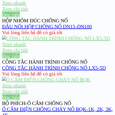
Xem nhanh
Xem chi tiết
Đọc tiếp
HỘP NHÔM ĐÚC CHỐNG NỔ
ĐẦU NỐI HỘP CHỐNG NỔ DN15-DN100
Vui lòng liên hệ để có giá tốt
Xem nhanh
Xem chi tiết
Đọc tiếp
CÔNG TẮC HÀNH TRÌNH CHỐNG NỔ
CÔNG TẮC HÀNH TRÌNH CHỐNG NỔ LX5-5D
Vui lòng liên hệ để có giá tốt
Xem nhanh
Xem chi tiết
Đọc tiếp
BỘ PHÍCH-Ổ CẮM CHỐNG NỔ
Ổ CẮM ĐIỆN CHỐNG CHÁY NỔ BQK-1K, 2K, 3K,