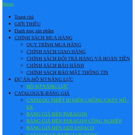
Menu
Trang chủ
GIỚI THIỆU
Danh mục sản phẩm
CHÍNH SÁCH MUA HÀNG
QUY TRÌNH MUA HÀNG
CHÍNH SÁCH GIAO HÀNG
CHÍNH SÁCH ĐỔI TRẢ HÀNG VÀ HOÀN TIỀN
CHÍNH SÁCH BẢO HÀNH
CHÍNH SÁCH BẢO MẬT THÔNG TIN
DỰ ÁN-HỒ SƠ NĂNG LỰC
HỒ SƠ NĂNG LỰC
CATALOGUE-BẢNG GIÁ
CATALOG THIẾT BỊ ĐIỆN CHỐNG CHÁY NỔ -
EX
BẢNG GIÁ ĐÈN PARAGON
BẢNG GIÁ ĐÈN PARAGON CÔNG NGHIỆP
BẢNG GIÁ ĐÈN LED ANFACO
CATALOGUE BAIRUI LIGHTING