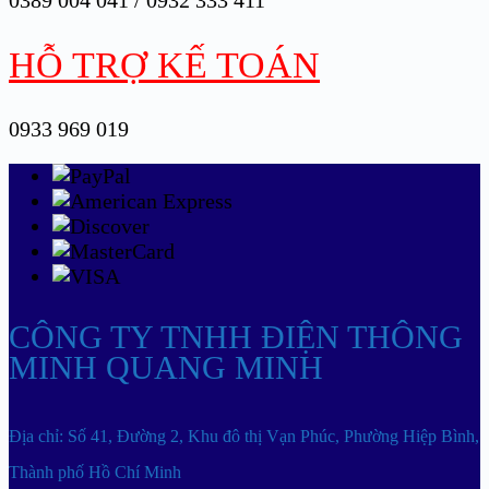
0389 004 041 / 0932 333 411
HỖ TRỢ KẾ TOÁN
0933 969 019
CÔNG TY TNHH ĐIỆN THÔNG
MINH QUANG MINH
Địa chỉ: Số 41, Đường 2, Khu đô thị Vạn Phúc, Phường Hiệp Bình,
Thành phố Hồ Chí Minh