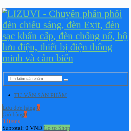
TƯ VẤN SẢN PHẨM
Lưu đơn hàng
0
Giỏ hàng
0
0 Items
Subtotal:
0
VNĐ
Go to Shop