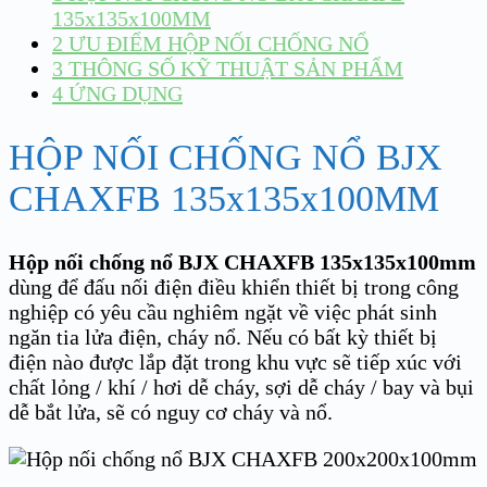
135x135x100MM
2
ƯU ĐIỂM HỘP NỐI CHỐNG NỔ
3
THÔNG SỐ KỸ THUẬT SẢN PHẨM
4
ỨNG DỤNG
HỘP NỐI CHỐNG NỔ BJX
CHAXFB 135x135x100MM
Hộp nối chống nổ BJX CHAXFB 135x135x100mm
dùng để đấu nối điện điều khiển thiết bị trong công
nghiệp có yêu cầu nghiêm ngặt về việc phát sinh
ngăn tia lửa điện, cháy nổ. Nếu có bất kỳ thiết bị
điện nào được lắp đặt trong khu vực sẽ tiếp xúc với
chất lỏng / khí / hơi dễ cháy, sợi dễ cháy / bay và bụi
dễ bắt lửa, sẽ có nguy cơ cháy và nổ.