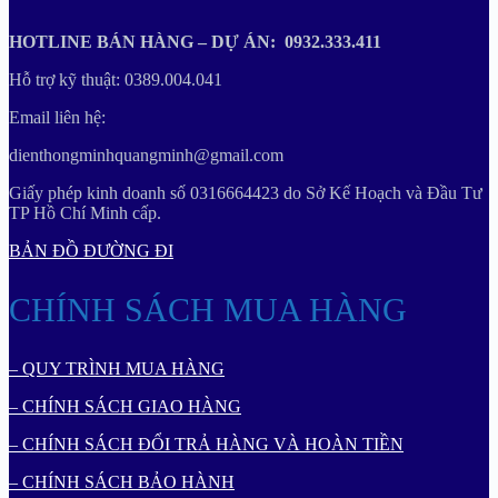
HOTLINE BÁN HÀNG – DỰ ÁN: 0932.333.411
Hỗ trợ kỹ thuật: 0389.004.041
Email liên hệ:
dienthongminhquangminh@gmail.com
Giấy phép kinh doanh số 0316664423 do Sở Kế Hoạch và Đầu Tư
TP Hồ Chí Minh cấp.
BẢN ĐỒ ĐƯỜNG ĐI
CHÍNH SÁCH MUA HÀNG
– QUY TRÌNH MUA HÀNG
– CHÍNH SÁCH GIAO HÀNG
– CHÍNH SÁCH ĐỔI TRẢ HÀNG VÀ HOÀN TIỀN
– CHÍNH SÁCH BẢO HÀNH