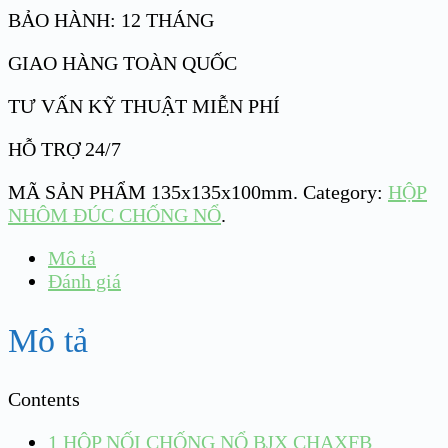
BẢO HÀNH: 12 THÁNG
GIAO HÀNG TOÀN QUỐC
TƯ VẤN KỸ THUẬT MIỄN PHÍ
HỖ TRỢ 24/7
MÃ SẢN PHẨM
135x135x100mm
.
Category:
HỘP
NHÔM ĐÚC CHỐNG NỔ
.
Mô tả
Đánh giá
Mô tả
Contents
1
HỘP NỐI CHỐNG NỔ BJX CHAXFB