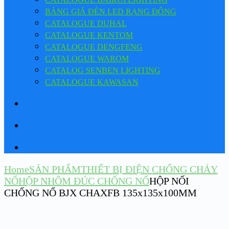
BẢNG GIÁ ĐÈN LED RẠNG ĐÔNG
CATALOGUE DUHAL
CATALOGUE KENTOM
CATALOGUE DENGFENG
CATALOGUE WAROM
CATALOG SENBEN LIGHTING
CATALOGUE KAWASAN
Home
SẢN PHẨM
THIẾT BỊ ĐIỆN CHỐNG CHÁY
NỔ
HỘP NHÔM ĐÚC CHỐNG NỔ
HỘP NỐI
CHỐNG NỔ BJX CHAXFB 135x135x100MM