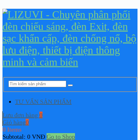
TƯ VẤN SẢN PHẨM
Lưu đơn hàng
0
Giỏ hàng
0
0 Items
Subtotal:
0
VNĐ
Go to Shop