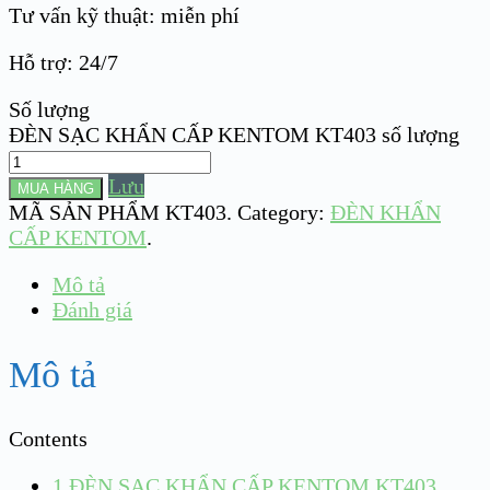
Tư vấn kỹ thuật: miễn phí
Hỗ trợ: 24/7
Số lượng
ĐÈN SẠC KHẨN CẤP KENTOM KT403 số lượng
Lưu
MUA HÀNG
MÃ SẢN PHẨM
KT403
.
Category:
ĐÈN KHẨN
CẤP KENTOM
.
Mô tả
Đánh giá
Mô tả
Contents
1
ĐÈN SẠC KHẨN CẤP KENTOM KT403