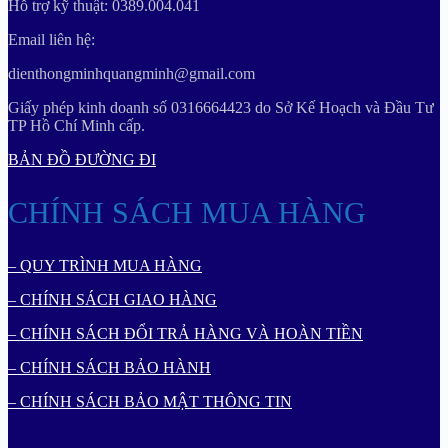
Hỗ trợ kỹ thuật: 0389.004.041
Email liên hệ:
dienthongminhquangminh@gmail.com
Giấy phép kinh doanh số 0316664423 do Sở Kế Hoạch và Đầu Tư
TP Hồ Chí Minh cấp.
BẢN ĐỒ ĐƯỜNG ĐI
CHÍNH SÁCH MUA HÀNG
– QUY TRÌNH MUA HÀNG
– CHÍNH SÁCH GIAO HÀNG
– CHÍNH SÁCH ĐỔI TRẢ HÀNG VÀ HOÀN TIỀN
– CHÍNH SÁCH BẢO HÀNH
– CHÍNH SÁCH BẢO MẬT THÔNG TIN