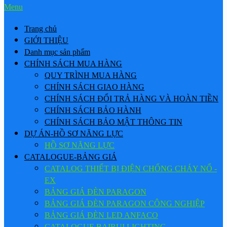
Menu
Trang chủ
GIỚI THIỆU
Danh mục sản phẩm
CHÍNH SÁCH MUA HÀNG
QUY TRÌNH MUA HÀNG
CHÍNH SÁCH GIAO HÀNG
CHÍNH SÁCH ĐỔI TRẢ HÀNG VÀ HOÀN TIỀN
CHÍNH SÁCH BẢO HÀNH
CHÍNH SÁCH BẢO MẬT THÔNG TIN
DỰ ÁN-HỒ SƠ NĂNG LỰC
HỒ SƠ NĂNG LỰC
CATALOGUE-BẢNG GIÁ
CATALOG THIẾT BỊ ĐIỆN CHỐNG CHÁY NỔ -
EX
BẢNG GIÁ ĐÈN PARAGON
BẢNG GIÁ ĐÈN PARAGON CÔNG NGHIỆP
BẢNG GIÁ ĐÈN LED ANFACO
CATALOGUE BAIRUI LIGHTING