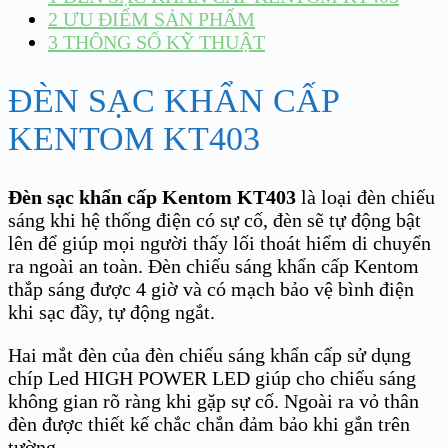
2
ƯU ĐIỂM SẢN PHẨM
3
THÔNG SỐ KỸ THUẬT
ĐÈN SẠC KHẨN CẤP
KENTOM KT403
Đèn sạc khẩn cấp Kentom KT403
là loại đèn chiếu
sáng khi hệ thống điện có sự cố, đèn sẽ tự động bật
lên để giúp mọi người thấy lối thoát hiểm di chuyển
ra ngoài an toàn. Đèn chiếu sáng khẩn cấp Kentom
thắp sáng được 4 giờ và có mạch bảo vệ bình điện
khi sạc đầy, tự động ngắt.
Hai mắt đèn của đèn chiếu sáng khẩn cấp sử dụng
chíp Led HIGH POWER LED giúp cho chiếu sáng
không gian rõ ràng khi gặp sự cố. Ngoài ra vỏ thân
đèn được thiết kế chắc chắn đảm bảo khi gắn trên
tường.