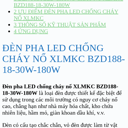
BZD188-18-30W-180W
2
ƯU ĐIỂM ĐÈN PHA LED CHỐNG CHÁY
NỔ XLMKC
3
THÔNG SỐ KỸ THUẬT SẢN PHẨM
4
ỨNG DỤNG
ĐÈN PHA LED CHỐNG
CHÁY NỔ XLMKC BZD188-
18-30W-180W
Đèn pha LED chống cháy nổ XLMKC BZD188-
18-30W-180W
là loại đèn được thiết kế đặc biệt để
sử dụng trong các môi trường có nguy cơ cháy nổ
cao, chẳng hạn như nhà máy hóa chất, kho chứa
nhiên liệu, hầm mỏ, giàn khoan dầu khí, v.v.
Đèn có cấu tạo chắc chắn, vỏ đèn được làm từ vật