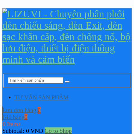
TƯ VẤN SẢN PHẨM
Lưu đơn hàng
0
Giỏ hàng
0
0 Items
Subtotal:
0
VNĐ
Go to Shop