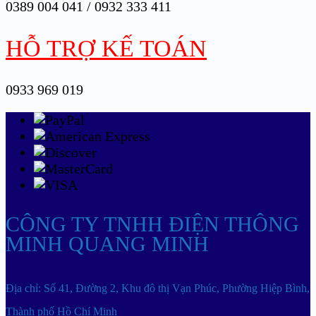
0389 004 041 / 0932 333 411
HỖ TRỢ KẾ TOÁN
0933 969 019
CÔNG TY TNHH ĐIỆN THÔNG
MINH QUANG MINH
Địa chỉ: Số 41, Đường 2, Khu đô thị Vạn Phúc, Phường Hiệp Bình,
Thành phố Hồ Chí Minh