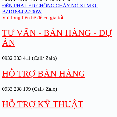
ĐÈN PHA LED CHỐNG CHÁY NỔ XLMKC
BZD188-02-200W
Vui lòng liên hệ để có giá tốt
TƯ VẤN - BÁN HÀNG - DỰ
ÁN
0932 333 411 (Call/ Zalo)
HỖ TRỢ BÁN HÀNG
0933 238 199 (Call/ Zalo)
HỖ TRỢ KỸ THUẬT