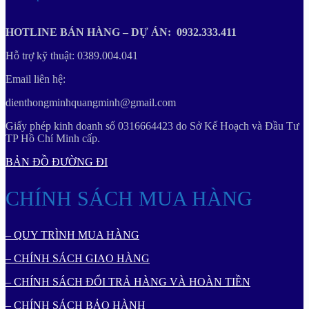
HOTLINE BÁN HÀNG – DỰ ÁN: 0932.333.411
Hỗ trợ kỹ thuật: 0389.004.041
Email liên hệ:
dienthongminhquangminh@gmail.com
Giấy phép kinh doanh số 0316664423 do Sở Kế Hoạch và Đầu Tư
TP Hồ Chí Minh cấp.
BẢN ĐỒ ĐƯỜNG ĐI
CHÍNH SÁCH MUA HÀNG
– QUY TRÌNH MUA HÀNG
– CHÍNH SÁCH GIAO HÀNG
– CHÍNH SÁCH ĐỔI TRẢ HÀNG VÀ HOÀN TIỀN
– CHÍNH SÁCH BẢO HÀNH