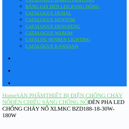
BẢNG GIÁ ĐÈN LED RẠNG ĐÔNG
CATALOGUE DUHAL
CATALOGUE KENTOM
CATALOGUE DENGFENG
CATALOGUE WAROM
CATALOG SENBEN LIGHTING
CATALOGUE KAWASAN
Home
SẢN PHẨM
THIẾT BỊ ĐIỆN CHỐNG CHÁY
NỔ
ĐÈN CHIẾU SÁNG CHỐNG NỔ
ĐÈN PHA LED
CHỐNG CHÁY NỔ XLMKC BZD188-18-30W-
180W