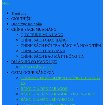
Menu
Trang chủ
GIỚI THIỆU
Danh mục sản phẩm
CHÍNH SÁCH MUA HÀNG
QUY TRÌNH MUA HÀNG
CHÍNH SÁCH GIAO HÀNG
CHÍNH SÁCH ĐỔI TRẢ HÀNG VÀ HOÀN TIỀN
CHÍNH SÁCH BẢO HÀNH
CHÍNH SÁCH BẢO MẬT THÔNG TIN
DỰ ÁN-HỒ SƠ NĂNG LỰC
HỒ SƠ NĂNG LỰC
CATALOGUE-BẢNG GIÁ
CATALOG THIẾT BỊ ĐIỆN CHỐNG CHÁY NỔ -
EX
BẢNG GIÁ ĐÈN PARAGON
BẢNG GIÁ ĐÈN PARAGON CÔNG NGHIỆP
BẢNG GIÁ ĐÈN LED ANFACO
CATALOGUE BAIRUI LIGHTING