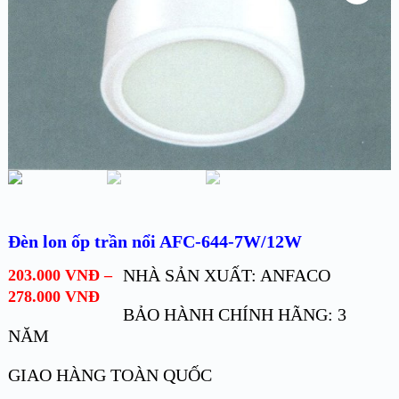
Đèn lon ốp trần nổi AFC-644-7W/12W
NHÀ SẢN XUẤT: ANFACO
203.000
VNĐ
–
278.000
VNĐ
BẢO HÀNH CHÍNH HÃNG: 3
NĂM
GIAO HÀNG TOÀN QUỐC