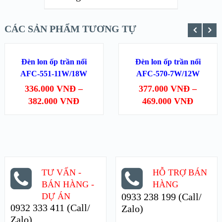
LỰA CHỌN
LỰA CHỌN
CÁC SẢN PHẨM TƯƠNG TỰ
CÁC TÙY
CÁC TÙY
CHỌN
CHỌN
Đèn lon ốp trần nổi
Đèn lon ốp trần nổi
SALE!
SALE!
AFC-551-11W/18W
AFC-570-7W/12W
XEM NHANH
XEM NHANH
336.000
VNĐ
–
377.000
VNĐ
–
382.000
VNĐ
469.000
VNĐ
XEM CHI TIẾT
XEM CHI TIẾT
TƯ VẤN -
HỖ TRỢ BÁN
BÁN HÀNG -
HÀNG
DỰ ÁN
0933 238 199 (Call/
0932 333 411 (Call/
Zalo)
Zalo)