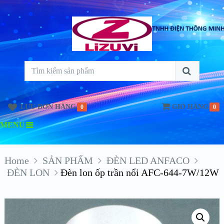
LƯU ĐƠN HÀNG
GIỎ HÀNG
0
0
MENU
Home
SẢN PHẨM
ĐÈN LED ANFACO
ĐÈN LON
Đèn lon ốp trần nổi AFC-644-7W/12W