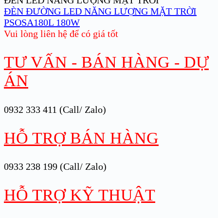
ĐÈN LED NĂNG LƯỢNG MẶT TRỜI
ĐÈN ĐƯỜNG LED NĂNG LƯỢNG MẶT TRỜI
PSOSA180L 180W
Vui lòng liên hệ để có giá tốt
TƯ VẤN - BÁN HÀNG - DỰ
ÁN
0932 333 411 (Call/ Zalo)
HỖ TRỢ BÁN HÀNG
0933 238 199 (Call/ Zalo)
HỖ TRỢ KỸ THUẬT