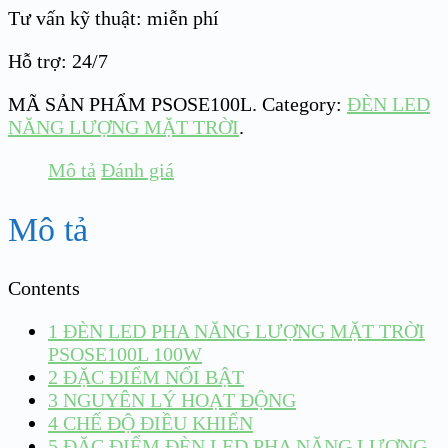
Tư vấn kỹ thuật: miễn phí
Hỗ trợ: 24/7
MÃ SẢN PHẨM
PSOSE100L
.
Category:
ĐÈN LED
NĂNG LƯỢNG MẶT TRỜI
.
Mô tả
Đánh giá
Mô tả
Contents
1
ĐÈN LED PHA NĂNG LƯỢNG MẶT TRỜI
PSOSE100L 100W
2
ĐẶC ĐIỂM NỔI BẬT
3
NGUYÊN LÝ HOẠT ĐỘNG
4
CHẾ ĐỘ ĐIỀU KHIỂN
5
ĐẶC ĐIỂM ĐÈN LED PHA NĂNG LƯỢNG