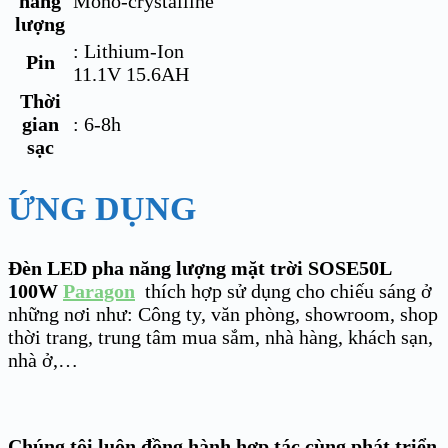
năng
Mono-crystalline
lượng
: Lithium-Ion
Pin
11.1V 15.6AH
Thời
gian
: 6-8h
sạc
ỨNG DỤNG
Đèn LED pha năng lượng mặt trời SOSE50L
100W
Paragon
thích hợp sử dụng cho chiếu sáng ở
những nơi như: Công ty, văn phòng, showroom, shop
thời trang, trung tâm mua sắm, nhà hàng, khách sạn,
nhà ở,…
Chúng tôi luôn đồng hành hợp tác cùng phát triển