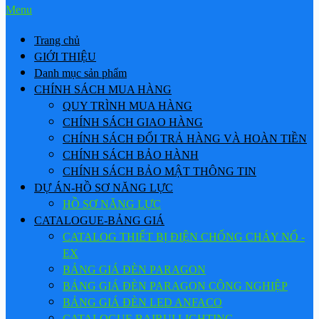
Menu
Trang chủ
GIỚI THIỆU
Danh mục sản phẩm
CHÍNH SÁCH MUA HÀNG
QUY TRÌNH MUA HÀNG
CHÍNH SÁCH GIAO HÀNG
CHÍNH SÁCH ĐỔI TRẢ HÀNG VÀ HOÀN TIỀN
CHÍNH SÁCH BẢO HÀNH
CHÍNH SÁCH BẢO MẬT THÔNG TIN
DỰ ÁN-HỒ SƠ NĂNG LỰC
HỒ SƠ NĂNG LỰC
CATALOGUE-BẢNG GIÁ
CATALOG THIẾT BỊ ĐIỆN CHỐNG CHÁY NỔ -
EX
BẢNG GIÁ ĐÈN PARAGON
BẢNG GIÁ ĐÈN PARAGON CÔNG NGHIỆP
BẢNG GIÁ ĐÈN LED ANFACO
CATALOGUE BAIRUI LIGHTING