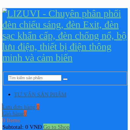
TƯ VẤN SẢN PHẨM
Lưu đơn hàng
0
Giỏ hàng
0
0 Items
Subtotal:
0
VNĐ
Go to Shop