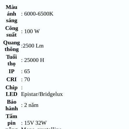
Màu
ánh
: 6000-6500K
sáng
Công
: 100 W
suất
Quang
:2500 Lm
thông
Tuổi
: 25000 H
thọ
IP
: 65
CRI
: 70
Chip
:
LED
Epistar/Bridgelux
Bảo
: 2 năm
hành
Tấm
pin
: 15V 32W