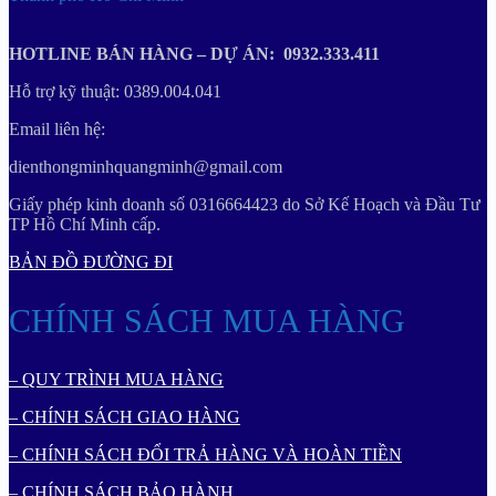
HOTLINE BÁN HÀNG – DỰ ÁN: 0932.333.411
Hỗ trợ kỹ thuật: 0389.004.041
Email liên hệ:
dienthongminhquangminh@gmail.com
Giấy phép kinh doanh số 0316664423 do Sở Kế Hoạch và Đầu Tư
TP Hồ Chí Minh cấp.
BẢN ĐỒ ĐƯỜNG ĐI
CHÍNH SÁCH MUA HÀNG
– QUY TRÌNH MUA HÀNG
– CHÍNH SÁCH GIAO HÀNG
– CHÍNH SÁCH ĐỔI TRẢ HÀNG VÀ HOÀN TIỀN
– CHÍNH SÁCH BẢO HÀNH