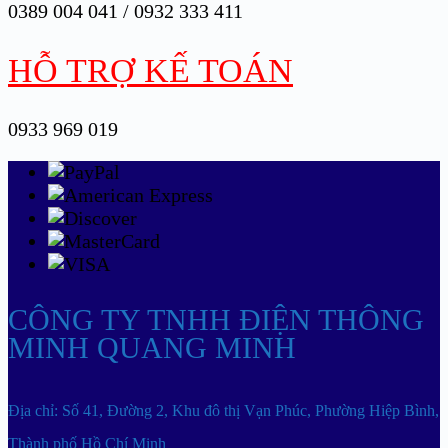
0389 004 041 / 0932 333 411
HỖ TRỢ KẾ TOÁN
0933 969 019
CÔNG TY TNHH ĐIỆN THÔNG
MINH QUANG MINH
Địa chỉ: Số 41, Đường 2, Khu đô thị Vạn Phúc, Phường Hiệp Bình,
Thành phố Hồ Chí Minh