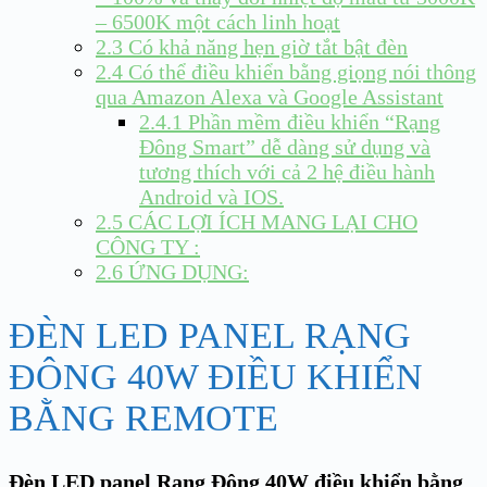
– 6500K một cách linh hoạt
2.3
Có khả năng hẹn giờ tắt bật đèn
2.4
Có thể điều khiển bằng giọng nói thông
qua Amazon Alexa và Google Assistant
2.4.1
Phần mềm điều khiển “Rạng
Đông Smart” dễ dàng sử dụng và
tương thích với cả 2 hệ điều hành
Android và IOS.
2.5
CÁC LỢI ÍCH MANG LẠI CHO
CÔNG TY :
2.6
ỨNG DỤNG:
ĐÈN LED PANEL RẠNG
ĐÔNG 40W ĐIỀU KHIỂN
BẰNG REMOTE
Đèn LED panel Rạng Đông 40W điều khiển bằng