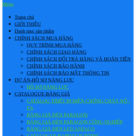
Menu
Trang chủ
GIỚI THIỆU
Danh mục sản phẩm
CHÍNH SÁCH MUA HÀNG
QUY TRÌNH MUA HÀNG
CHÍNH SÁCH GIAO HÀNG
CHÍNH SÁCH ĐỔI TRẢ HÀNG VÀ HOÀN TIỀN
CHÍNH SÁCH BẢO HÀNH
CHÍNH SÁCH BẢO MẬT THÔNG TIN
DỰ ÁN-HỒ SƠ NĂNG LỰC
HỒ SƠ NĂNG LỰC
CATALOGUE-BẢNG GIÁ
CATALOG THIẾT BỊ ĐIỆN CHỐNG CHÁY NỔ -
EX
BẢNG GIÁ ĐÈN PARAGON
BẢNG GIÁ ĐÈN PARAGON CÔNG NGHIỆP
BẢNG GIÁ ĐÈN LED ANFACO
CATALOGUE BAIRUI LIGHTING