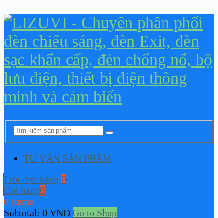
TƯ VẤN SẢN PHẨM
Lưu đơn hàng
0
Giỏ hàng
0
0 Items
Subtotal:
0
VNĐ
Go to Shop