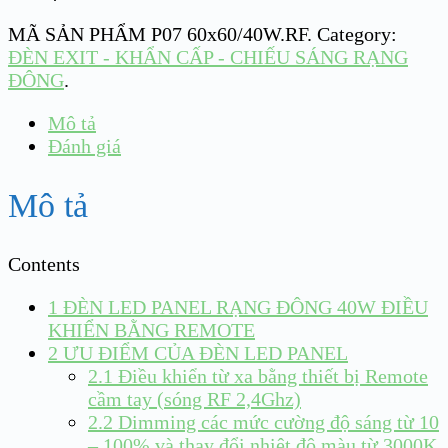
MÃ SẢN PHẨM
P07 60x60/40W.RF
.
Category:
ĐÈN EXIT - KHẨN CẤP - CHIẾU SÁNG RẠNG
ĐÔNG
.
Mô tả
Đánh giá
Mô tả
Contents
1
ĐÈN LED PANEL RẠNG ĐÔNG 40W ĐIỀU
KHIỂN BẰNG REMOTE
2
ƯU ĐIỂM CỦA ĐÈN LED PANEL
2.1
Điều khiển từ xa bằng thiết bị Remote
cầm tay (sóng RF 2,4Ghz)
2.2
Dimming các mức cường độ sáng từ 10
– 100% và thay đổi nhiệt độ màu từ 3000K