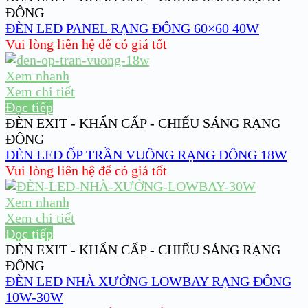
ĐÔNG
ĐÈN LED PANEL RẠNG ĐÔNG 60×60 40W
Vui lòng liên hệ để có giá tốt
Xem nhanh
Xem chi tiết
Đọc tiếp
ĐÈN EXIT - KHẨN CẤP - CHIẾU SÁNG RẠNG
ĐÔNG
ĐÈN LED ỐP TRẦN VUÔNG RẠNG ĐÔNG 18W
Vui lòng liên hệ để có giá tốt
Xem nhanh
Xem chi tiết
Đọc tiếp
ĐÈN EXIT - KHẨN CẤP - CHIẾU SÁNG RẠNG
ĐÔNG
ĐÈN LED NHÀ XƯỞNG LOWBAY RẠNG ĐÔNG
10W-30W