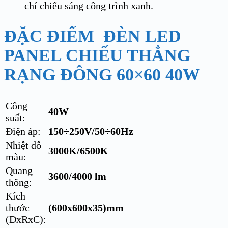
chí chiếu sáng công trình xanh.
ĐẶC ĐIỂM ĐÈN LED
PANEL CHIẾU THẲNG
RẠNG ĐÔNG 60×60 40W
Công
40W
suất:
Điện áp:
150÷250V/50÷60Hz
Nhiệt đô
3000K/6500K
màu:
Quang
3600/4000 lm
thông:
Kích
thước
(600x600x35)mm
(DxRxC):