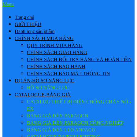
Menu
Trang chủ
GIỚI THIỆU
Danh mục sản phẩm
CHÍNH SÁCH MUA HÀNG
QUY TRÌNH MUA HÀNG
CHÍNH SÁCH GIAO HÀNG
CHÍNH SÁCH ĐỔI TRẢ HÀNG VÀ HOÀN TIỀN
CHÍNH SÁCH BẢO HÀNH
CHÍNH SÁCH BẢO MẬT THÔNG TIN
DỰ ÁN-HỒ SƠ NĂNG LỰC
HỒ SƠ NĂNG LỰC
CATALOGUE-BẢNG GIÁ
CATALOG THIẾT BỊ ĐIỆN CHỐNG CHÁY NỔ -
EX
BẢNG GIÁ ĐÈN PARAGON
BẢNG GIÁ ĐÈN PARAGON CÔNG NGHIỆP
BẢNG GIÁ ĐÈN LED ANFACO
CATALOGUE BAIRUI LIGHTING