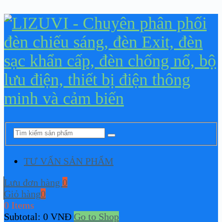
TƯ VẤN SẢN PHẨM
Lưu đơn hàng
0
Giỏ hàng
0
0 Items
Subtotal:
0
VNĐ
Go to Shop