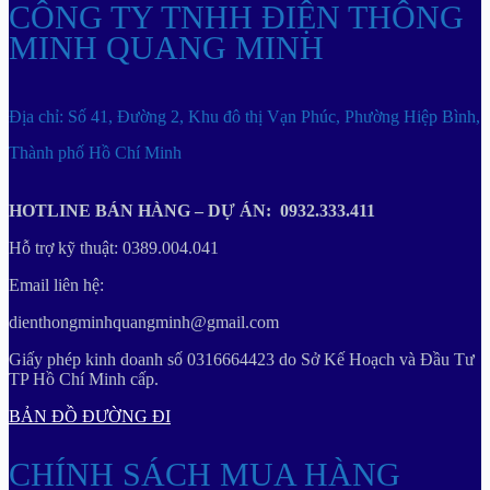
CÔNG TY TNHH ĐIỆN THÔNG
MINH QUANG MINH
Địa chỉ: Số 41, Đường 2, Khu đô thị Vạn Phúc, Phường Hiệp Bình,
Thành phố Hồ Chí Minh
HOTLINE BÁN HÀNG – DỰ ÁN: 0932.333.411
Hỗ trợ kỹ thuật: 0389.004.041
Email liên hệ:
dienthongminhquangminh@gmail.com
Giấy phép kinh doanh số 0316664423 do Sở Kế Hoạch và Đầu Tư
TP Hồ Chí Minh cấp.
BẢN ĐỒ ĐƯỜNG ĐI
CHÍNH SÁCH MUA HÀNG