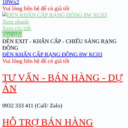
18Wx2
Vui lòng liên hệ để có giá tốt
Xem nhanh
Xem chi tiết
Đọc tiếp
ĐÈN EXIT - KHẨN CẤP - CHIẾU SÁNG RẠNG
ĐÔNG
ĐÈN KHẨN CẤP RẠNG ĐÔNG 8W KC03
Vui lòng liên hệ để có giá tốt
TƯ VẤN - BÁN HÀNG - DỰ
ÁN
0932 333 411 (Call/ Zalo)
HỖ TRỢ BÁN HÀNG