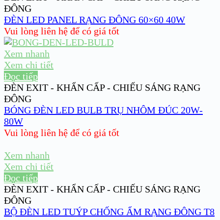
ĐÔNG
ĐÈN LED PANEL RẠNG ĐÔNG 60×60 40W
Vui lòng liên hệ để có giá tốt
Xem nhanh
Xem chi tiết
Đọc tiếp
ĐÈN EXIT - KHẨN CẤP - CHIẾU SÁNG RẠNG
ĐÔNG
BÓNG ĐÈN LED BULB TRỤ NHÔM ĐÚC 20W-
80W
Vui lòng liên hệ để có giá tốt
Xem nhanh
Xem chi tiết
Đọc tiếp
ĐÈN EXIT - KHẨN CẤP - CHIẾU SÁNG RẠNG
ĐÔNG
BỘ ĐÈN LED TUÝP CHỐNG ẨM RẠNG ĐÔNG T8