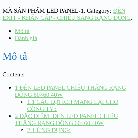
MÃ SẢN PHẨM
LED PANEL-1
.
Category:
ĐÈN
EXIT - KHẨN CẤP - CHIẾU SÁNG RẠNG ĐÔNG
.
Mô tả
Đánh giá
Mô tả
Contents
1
ĐÈN LED PANEL CHIẾU THẲNG RẠNG
ĐÔNG 60×60 40W
1.1
CÁC LỢI ÍCH MANG LẠI CHO
CÔNG TY :
2
ĐẶC ĐIỂM ĐÈN LED PANEL CHIẾU
THẲNG RẠNG ĐÔNG 60×60 40W
2.1
ỨNG DỤNG: