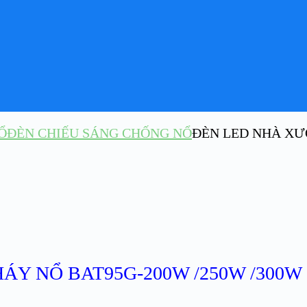
Ổ
ĐÈN CHIẾU SÁNG CHỐNG NỔ
ĐÈN LED NHÀ XƯ
Y NỔ BAT95G-200W /250W /300W