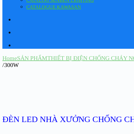
CATALOG SENBEN LIGHTING
CATALOGUE KAWASAN
Home
SẢN PHẨM
THIẾT BỊ ĐIỆN CHỐNG CHÁY N
/300W
ĐÈN LED NHÀ XƯỞNG CHỐNG CHÁ