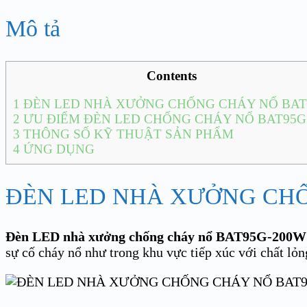
Mô tả
Contents
1
ĐÈN LED NHÀ XƯỞNG CHỐNG CHÁY NỔ BAT
2
ƯU ĐIỂM ĐÈN LED CHỐNG CHÁY NỔ BAT95G
3
THÔNG SỐ KỸ THUẬT SẢN PHẨM
4
ỨNG DỤNG
ĐÈN LED NHÀ XƯỞNG CHỐ
Đèn LED nhà xưởng chống cháy nổ BAT95G-200W
sự cố cháy nổ như trong khu vực tiếp xúc với chất lỏng 