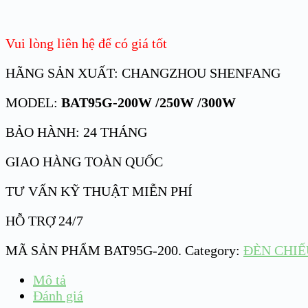
Vui lòng liên hệ để có giá tốt
HÃNG SẢN XUẤT: CHANGZHOU SHENFANG
MODEL:
BAT95G-200W /250W /300W
BẢO HÀNH: 24 THÁNG
GIAO HÀNG TOÀN QUỐC
TƯ VẤN KỸ THUẬT MIỄN PHÍ
HỖ TRỢ 24/7
MÃ SẢN PHẨM
BAT95G-200
.
Category:
ĐÈN CHIẾ
Mô tả
Đánh giá