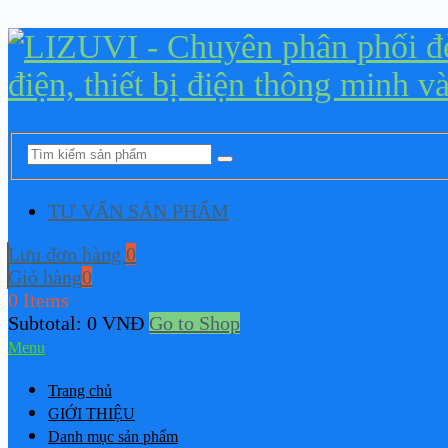
TƯ VẤN SẢN PHẨM
Lưu đơn hàng
0
Giỏ hàng
0
0 Items
Subtotal:
0
VNĐ
Go to Shop
Menu
Trang chủ
GIỚI THIỆU
Danh mục sản phẩm