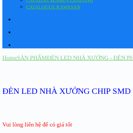
CATALOG SENBEN LIGHTING
CATALOGUE KAWASAN
Home
SẢN PHẨM
ĐÈN LED NHÀ XƯỞNG - ĐÈN P
ĐÈN LED NHÀ XƯỞNG CHIP SMD
Vui lòng liên hệ để có giá tốt