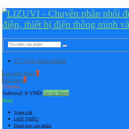
TƯ VẤN SẢN PHẨM
Lưu đơn hàng
0
Giỏ hàng
0
0 Items
Subtotal:
0
VNĐ
Go to Shop
Menu
Trang chủ
GIỚI THIỆU
Danh mục sản phẩm