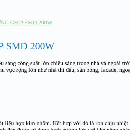
NG CHIP SMD 200W
P SMD 200W
iếu sáng công suất lớn chiếu sáng trong nhà và ngoài trờ
hu vực rộng lớn như nhà thi đấu, sân bóng, facade, ng
ệu hợp kim nhôm. Kết hợp với đó là ron chịu nhiệt gi
nh đèn được sử dụng kính cường lực với khả năng phản q