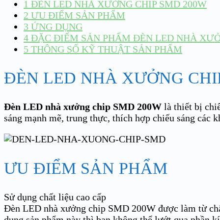
1
ĐÈN LED NHÀ XƯỞNG CHIP SMD 200W
2
ƯU ĐIỂM SẢN PHẨM
3
ỨNG DỤNG
4
ĐẶC ĐIỂM SẢN PHẨM ĐÈN LED NHÀ XƯỞ
5
THÔNG SỐ KỸ THUẬT SẢN PHẨM
ĐÈN LED NHÀ XƯỞNG CHI
Đèn LED nhà xưởng chip SMD 200W
là thiết bị ch
sáng mạnh mẽ, trung thực, thích hợp chiếu sáng các k
ƯU ĐIỂM SẢN PHẨM
Sử dụng chất liệu cao cấp
Đèn LED nhà xưởng chip SMD 200W được làm từ chất li
dụng sản phẩm này thì bạn không thể lướt qua phần kí