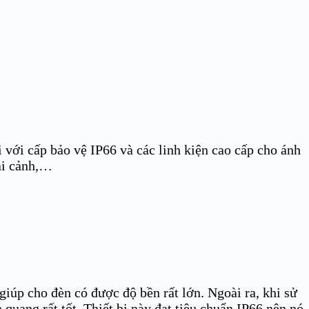
i với cấp bảo vệ IP66 và các linh kiện cao cấp cho ánh
oại cảnh,…
úp cho đèn có được độ bền rất lớn. Ngoài ra, khi sử
uang rất tốt. Thiết bị này đạt tiêu chuẩn IP66 nên nó