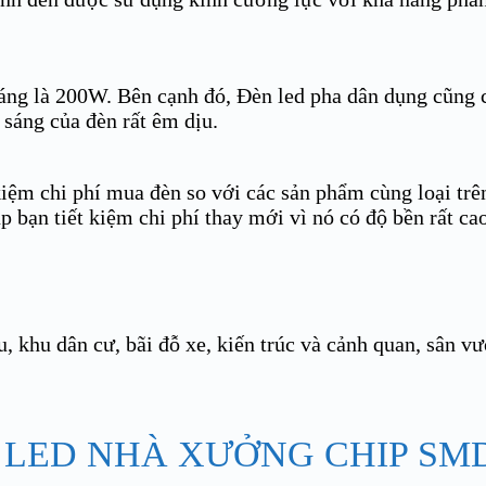
áng là 200W. Bên cạnh đó, Đèn led pha dân dụng cũng c
 sáng của đèn rất êm dịu.
ệm chi phí mua đèn so với các sản phẩm cùng loại trên
p bạn tiết kiệm chi phí thay mới vì nó có độ bền rất ca
, khu dân cư, bãi đỗ xe, kiến trúc và cảnh quan, sân v
 LED NHÀ XƯỞNG CHIP SM