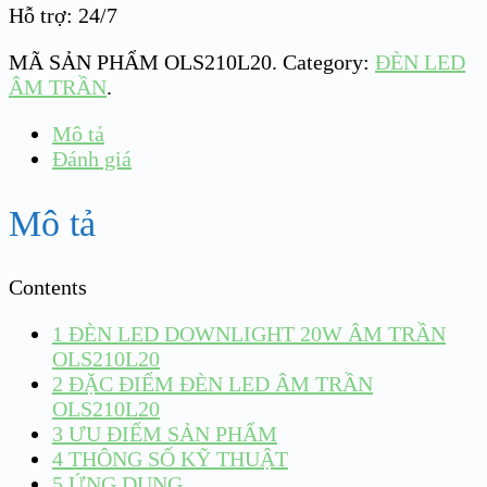
Hỗ trợ: 24/7
MÃ SẢN PHẨM
OLS210L20
.
Category:
ĐÈN LED
ÂM TRẦN
.
Mô tả
Đánh giá
Mô tả
Contents
1
ĐÈN LED DOWNLIGHT 20W ÂM TRẦN
OLS210L20
2
ĐẶC ĐIỂM ĐÈN LED ÂM TRẦN
OLS210L20
3
ƯU ĐIỂM SẢN PHẨM
4
THÔNG SỐ KỸ THUẬT
5
ỨNG DỤNG