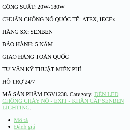
CÔNG SUẤT: 20W-180W
CHUẨN CHỔNG NỔ QUÓC TẾ: ATEX, IECEx
HÃNG SX: SENBEN
BẢO HÀNH: 5 NĂM
GIAO HÀNG TOÀN QUỐC
TƯ VẤN KỸ THUẬT MIỄN PHÍ
HỖ TRỢ 24/7
MÃ SẢN PHẨM
FGV1238
.
Category:
ĐÈN LED
CHỐNG CHÁY NỔ - EXIT - KHẨN CẤP SENBEN
LIGHTING
.
Mô tả
Đánh giá