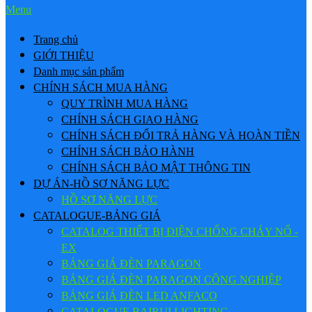
Menu
Trang chủ
GIỚI THIỆU
Danh mục sản phẩm
CHÍNH SÁCH MUA HÀNG
QUY TRÌNH MUA HÀNG
CHÍNH SÁCH GIAO HÀNG
CHÍNH SÁCH ĐỔI TRẢ HÀNG VÀ HOÀN TIỀN
CHÍNH SÁCH BẢO HÀNH
CHÍNH SÁCH BẢO MẬT THÔNG TIN
DỰ ÁN-HỒ SƠ NĂNG LỰC
HỒ SƠ NĂNG LỰC
CATALOGUE-BẢNG GIÁ
CATALOG THIẾT BỊ ĐIỆN CHỐNG CHÁY NỔ -
EX
BẢNG GIÁ ĐÈN PARAGON
BẢNG GIÁ ĐÈN PARAGON CÔNG NGHIỆP
BẢNG GIÁ ĐÈN LED ANFACO
CATALOGUE BAIRUI LIGHTING