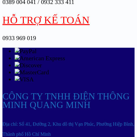
0389 004 041 / 0932 333 411
HỖ TRỢ KẾ TOÁN
0933 969 019
CÔNG TY TNHH ĐIỆN THÔNG
MINH QUANG MINH
Địa chỉ: Số 41, Đường 2, Khu đô thị Vạn Phúc, Phường Hiệp Bình,
Thành phố Hồ Chí Minh