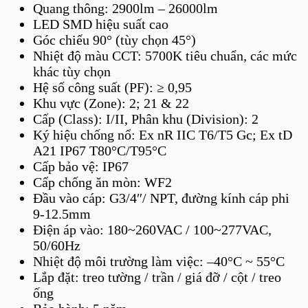
Quang thông: 2900lm – 26000lm
LED SMD hiệu suất cao
Góc chiếu 90° (tùy chọn 45°)
Nhiệt độ màu CCT: 5700K tiêu chuẩn, các mức
khác tùy chọn
Hệ số công suất (PF): ≥ 0,95
Khu vực (Zone): 2; 21 & 22
Cấp (Class): I/II, Phân khu (Division): 2
Ký hiệu chống nổ: Ex nR IIC T6/T5 Gc; Ex tD
A21 IP67 T80°C/T95°C
Cấp bảo vệ: IP67
Cấp chống ăn mòn: WF2
Đầu vào cáp: G3/4″/ NPT, đường kính cáp phi
9-12.5mm
Điện áp vào: 180~260VAC / 100~277VAC,
50/60Hz
Nhiệt độ môi trường làm việc: –40°C ~ 55°C
Lắp đặt: treo tường / trần / giá đỡ / cột / treo
ống