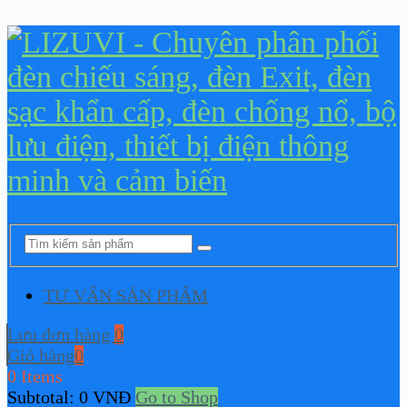
TƯ VẤN SẢN PHẨM
Lưu đơn hàng
0
Giỏ hàng
0
0 Items
Subtotal:
0
VNĐ
Go to Shop