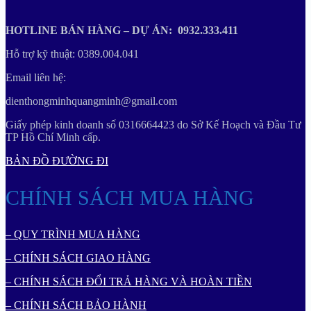
HOTLINE BÁN HÀNG – DỰ ÁN: 0932.333.411
Hỗ trợ kỹ thuật: 0389.004.041
Email liên hệ:
dienthongminhquangminh@gmail.com
Giấy phép kinh doanh số 0316664423 do Sở Kế Hoạch và Đầu Tư
TP Hồ Chí Minh cấp.
BẢN ĐỒ ĐƯỜNG ĐI
CHÍNH SÁCH MUA HÀNG
– QUY TRÌNH MUA HÀNG
– CHÍNH SÁCH GIAO HÀNG
– CHÍNH SÁCH ĐỔI TRẢ HÀNG VÀ HOÀN TIỀN
– CHÍNH SÁCH BẢO HÀNH