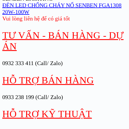
ĐÈN LED CHỐNG CHÁY NỔ SENBEN FGA1308
20W-100W
Vui lòng liên hệ để có giá tốt
TƯ VẤN - BÁN HÀNG - DỰ
ÁN
0932 333 411 (Call/ Zalo)
HỖ TRỢ BÁN HÀNG
0933 238 199 (Call/ Zalo)
HỖ TRỢ KỸ THUẬT