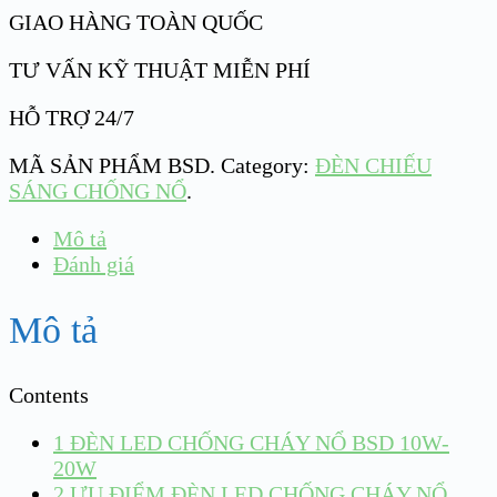
GIAO HÀNG TOÀN QUỐC
TƯ VẤN KỸ THUẬT MIỄN PHÍ
HỖ TRỢ 24/7
MÃ SẢN PHẨM
BSD
.
Category:
ĐÈN CHIẾU
SÁNG CHỐNG NỔ
.
Mô tả
Đánh giá
Mô tả
Contents
1
ĐÈN LED CHỐNG CHÁY NỔ BSD 10W-
20W
2
ƯU ĐIỂM ĐÈN LED CHỐNG CHÁY NỔ