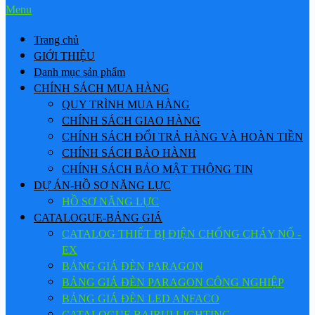
Menu
Trang chủ
GIỚI THIỆU
Danh mục sản phẩm
CHÍNH SÁCH MUA HÀNG
QUY TRÌNH MUA HÀNG
CHÍNH SÁCH GIAO HÀNG
CHÍNH SÁCH ĐỔI TRẢ HÀNG VÀ HOÀN TIỀN
CHÍNH SÁCH BẢO HÀNH
CHÍNH SÁCH BẢO MẬT THÔNG TIN
DỰ ÁN-HỒ SƠ NĂNG LỰC
HỒ SƠ NĂNG LỰC
CATALOGUE-BẢNG GIÁ
CATALOG THIẾT BỊ ĐIỆN CHỐNG CHÁY NỔ -
EX
BẢNG GIÁ ĐÈN PARAGON
BẢNG GIÁ ĐÈN PARAGON CÔNG NGHIỆP
BẢNG GIÁ ĐÈN LED ANFACO
CATALOGUE BAIRUI LIGHTING