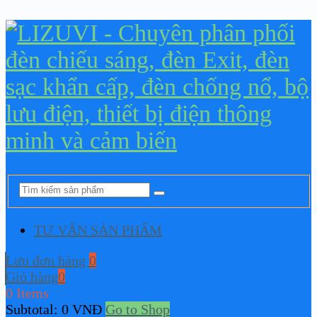
TƯ VẤN SẢN PHẨM
Lưu đơn hàng
0
Giỏ hàng
0
0 Items
Subtotal:
0
VNĐ
Go to Shop