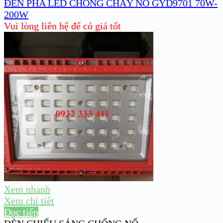
ĐÈN PHA LED CHỐNG CHÁY NỔ GYD9701 70W-
200W
Vui lòng liên hệ để có giá tốt
Xem nhanh
Xem chi tiết
Đọc tiếp