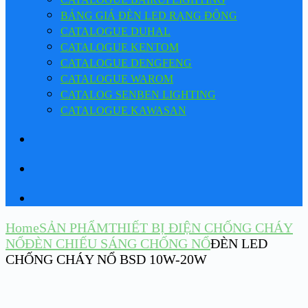
BẢNG GIÁ ĐÈN LED RẠNG ĐÔNG
CATALOGUE DUHAL
CATALOGUE KENTOM
CATALOGUE DENGFENG
CATALOGUE WAROM
CATALOG SENBEN LIGHTING
CATALOGUE KAWASAN
Home
SẢN PHẨM
THIẾT BỊ ĐIỆN CHỐNG CHÁY
NỔ
ĐÈN CHIẾU SÁNG CHỐNG NỔ
ĐÈN LED
CHỐNG CHÁY NỔ BSD 10W-20W