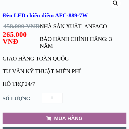
Đèn LED chiếu điểm AFC-889-7W
458.000
VNĐ
NHÀ SẢN XUẤT: ANFACO
265.000
BẢO HÀNH CHÍNH HÃNG: 3
VNĐ
NĂM
GIAO HÀNG TOÀN QUỐC
TƯ VẤN KỸ THUẬT MIỄN PHÍ
HỖ TRỢ 24/7
SỐ LƯỢNG
MUA HÀNG