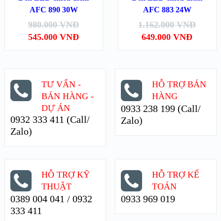
AFC 890 30W
AFC 883 24W
XEM CHI TIẾT
XEM CHI TIẾT
980.000
VNĐ
1.162.000
VNĐ
545.000
VNĐ
649.000
VNĐ
TƯ VẤN -
HỖ TRỢ BÁN
BÁN HÀNG -
HÀNG
DỰ ÁN
0933 238 199 (Call/
0932 333 411 (Call/
Zalo)
Zalo)
HỖ TRỢ KỸ
HỖ TRỢ KẾ
THUẬT
TOÁN
0389 004 041 / 0932
0933 969 019
333 411