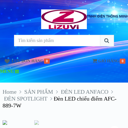
LƯU ĐƠN HÀNG
GIỎ HÀNG
0
0
MENU
Home
SẢN PHẨM
ĐÈN LED ANFACO
ĐÈN SPOTLIGHT
Đèn LED chiếu điểm AFC-
889-7W