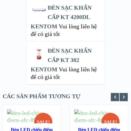
ĐÈN SẠC KHẨN
CẤP KT 4200DL
KENTOM
Vui lòng liên hệ
để có giá tốt
ĐÈN SẠC KHẨN
CẤP KT 302
KENTOM
Vui lòng liên hệ
để có giá tốt
CÁC SẢN PHẨM TƯƠNG TỰ
MUA HÀNG
MUA HÀNG
SALE!
SALE!
XEM NHANH
XEM NHANH
Đèn LED chiếu điểm
Đèn LED chiếu điểm