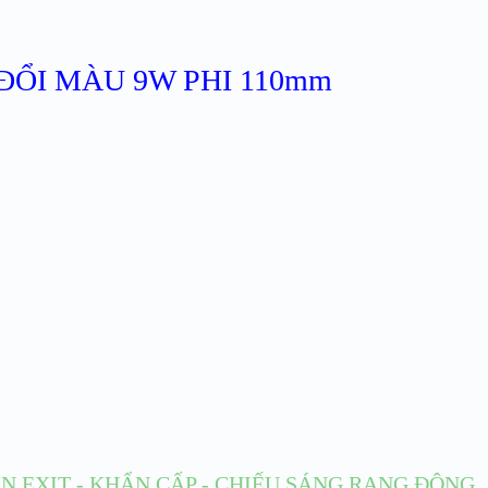
ĐỔI MÀU 9W PHI 110mm
̀N EXIT - KHẨN CẤP - CHIẾU SÁNG RẠNG ĐÔNG
.