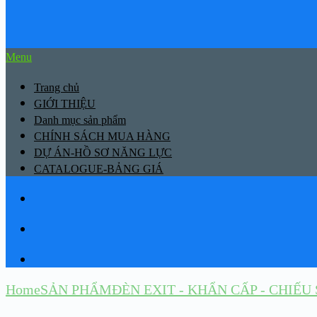
Menu
Trang chủ
GIỚI THIỆU
Danh mục sản phẩm
CHÍNH SÁCH MUA HÀNG
DỰ ÁN-HỒ SƠ NĂNG LỰC
CATALOGUE-BẢNG GIÁ
Home
SẢN PHẨM
ĐÈN EXIT - KHẨN CẤP - CHIẾ