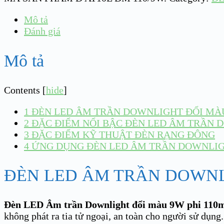
Mô tả
Đánh giá
Mô tả
Contents
[
hide
]
1
ĐÈN LED ÂM TRẦN DOWNLIGHT ĐỔI MÀU
2
ĐẶC ĐIỂM NỔI BẬC ĐÈN LED ÂM TRẦN
3
ĐẶC ĐIỂM KỸ THUẬT ĐÈN RẠNG ĐÔNG
4
ỨNG DỤNG ĐÈN LED ÂM TRẦN DOWNLI
ĐÈN LED ÂM TRẦN DOWNL
Đèn LED Âm trần Downlight đổi màu 9W phi 11
không phát ra tia tử ngoại, an toàn cho người sử dụng.