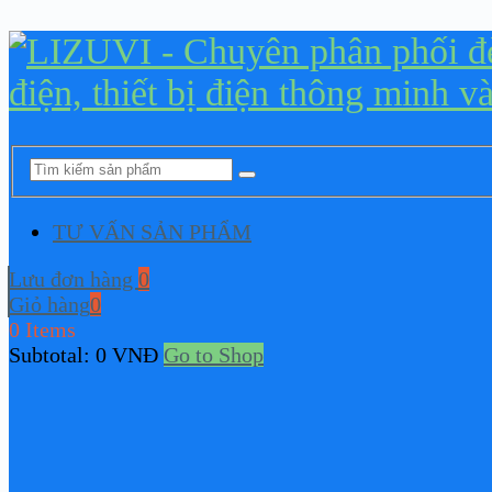
TƯ VẤN SẢN PHẨM
Lưu đơn hàng
0
Giỏ hàng
0
0 Items
Subtotal:
0
VNĐ
Go to Shop