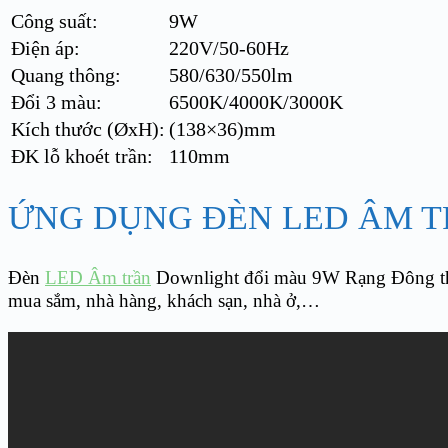
Công suất:
9W
Điện áp:
220V/50-60Hz
Quang thông:
580/630/550lm
Đổi 3 màu:
6500K/4000K/3000K
Kích thước (ØxH):
(138×36)mm
ĐK lỗ khoét trần:
110mm
ỨNG DỤNG ĐÈN LED ÂM
Đèn
LED Âm trần
Downlight đổi màu 9W Rạng Đông thíc
mua sắm, nhà hàng, khách sạn, nhà ở,…