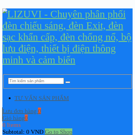
TƯ VẤN SẢN PHẨM
Lưu đơn hàng
0
Giỏ hàng
0
0 Items
Subtotal:
0
VNĐ
Go to Shop