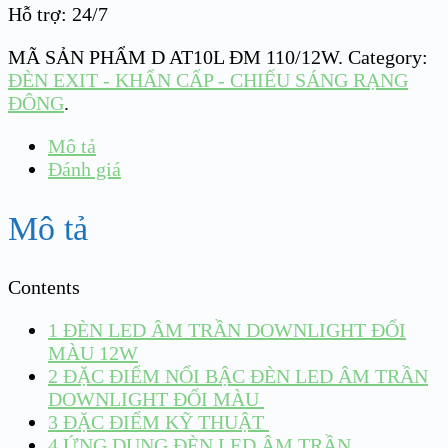
Hỗ trợ: 24/7
MÃ SẢN PHẨM
D AT10L ĐM 110/12W
.
Category:
ĐÈN EXIT - KHẨN CẤP - CHIẾU SÁNG RẠNG
ĐÔNG
.
Mô tả
Đánh giá
Mô tả
Contents
1
ĐÈN LED ÂM TRẦN DOWNLIGHT ĐỔI
MÀU 12W
2
ĐẶC ĐIỂM NỔI BẬC ĐÈN LED ÂM TRẦN
DOWNLIGHT ĐỔI MÀU
3
ĐẶC ĐIỂM KỸ THUẬT
4
ỨNG DỤNG ĐÈN LED ÂM TRẦN