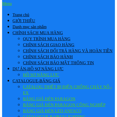
Menu
Trang chủ
GIỚI THIỆU
Danh mục sản phẩm
CHÍNH SÁCH MUA HÀNG
QUY TRÌNH MUA HÀNG
CHÍNH SÁCH GIAO HÀNG
CHÍNH SÁCH ĐỔI TRẢ HÀNG VÀ HOÀN TIỀN
CHÍNH SÁCH BẢO HÀNH
CHÍNH SÁCH BẢO MẬT THÔNG TIN
DỰ ÁN-HỒ SƠ NĂNG LỰC
HỒ SƠ NĂNG LỰC
CATALOGUE-BẢNG GIÁ
CATALOG THIẾT BỊ ĐIỆN CHỐNG CHÁY NỔ -
EX
BẢNG GIÁ ĐÈN PARAGON
BẢNG GIÁ ĐÈN PARAGON CÔNG NGHIỆP
BẢNG GIÁ ĐÈN LED ANFACO
CATALOGUE BAIRUI LIGHTING