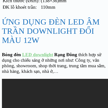
Kích thước (ØxH):
(138×36)mm
ĐK lỗ khoét trần:
110mm
ỨNG DỤNG ĐÈN LED ÂM
TRẦN DOWNLIGHT ĐỔI
MÀU 12W
Bóng đèn
LED downlight
Rạng Đông
thích hợp sử
dụng cho chiếu sáng ở những nơi như: Công ty, văn
phòng, showroom, shop thời trang, trung tâm mua sắm,
nhà hàng, khách sạn, nhà ở,…