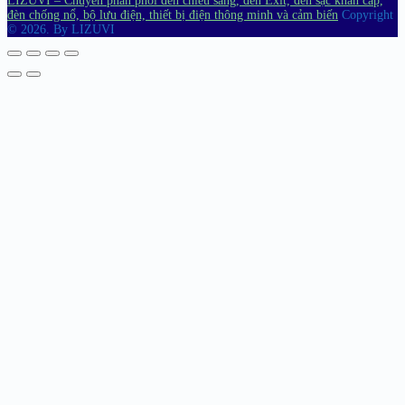
LIZUVI – Chuyên phân phối đèn chiếu sáng, đèn Exit, đèn sạc khẩn cấp,
đèn chống nổ, bộ lưu điện, thiết bị điện thông minh và cảm biến
Copyright
© 2026.
By LIZUVI