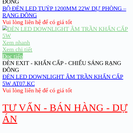
ĐÔNG
BỘ ĐÈN LED TUÝP 1200MM 22W DỰ PHÒNG –
RẠNG ĐÔNG
Vui lòng liên hệ để có giá tốt
Xem nhanh
Xem chi tiết
Đọc tiếp
ĐÈN EXIT - KHẨN CẤP - CHIẾU SÁNG RẠNG
ĐÔNG
ĐÈN LED DOWNLIGHT ÂM TRẦN KHẨN CẤP
5W AT07.KC
Vui lòng liên hệ để có giá tốt
TƯ VẤN - BÁN HÀNG - DỰ
ÁN