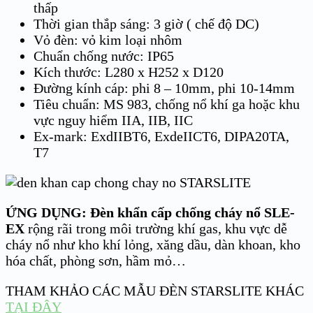
thấp
Thời gian thắp sáng: 3 giờ ( chế độ DC)
Vỏ đèn: vỏ kim loại nhôm
Chuẩn chống nước: IP65
Kích thước: L280 x H252 x D120
Đường kính cáp: phi 8 – 10mm, phi 10-14mm
Tiêu chuẩn: MS 983, chống nổ khí ga hoặc khu
vực nguy hiểm IIA, IIB, IIC
Ex-mark: ExdIIBT6, ExdeIICT6, DIPA20TA,
T7
ỨNG DỤNG:
Đèn khẩn cấp chống cháy nổ
SLE-
EX
rộng rãi trong môi trường khí gas, khu vực dễ
cháy nổ như kho khí lỏng, xăng dầu, dàn khoan, kho
hóa chất, phòng sơn, hầm mỏ…
THAM KHẢO CÁC MẪU ĐÈN STARSLITE KHÁC
TẠI ĐÂY