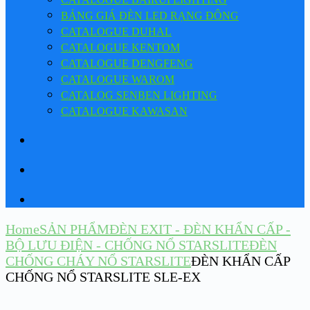
BẢNG GIÁ ĐÈN LED RẠNG ĐÔNG
CATALOGUE DUHAL
CATALOGUE KENTOM
CATALOGUE DENGFENG
CATALOGUE WAROM
CATALOG SENBEN LIGHTING
CATALOGUE KAWASAN
Home
SẢN PHẨM
ĐÈN EXIT - ĐÈN KHẨN CẤP -
BỘ LƯU ĐIỆN - CHỐNG NỔ STARSLITE
ĐÈN
CHỐNG CHÁY NỔ STARSLITE
ĐÈN KHẨN CẤP
CHỐNG NỔ STARSLITE SLE-EX