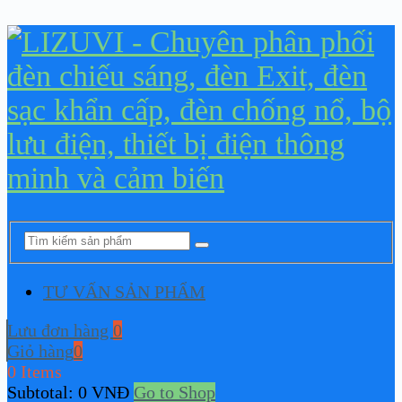
TƯ VẤN SẢN PHẨM
Lưu đơn hàng
0
Giỏ hàng
0
0 Items
Subtotal:
0
VNĐ
Go to Shop