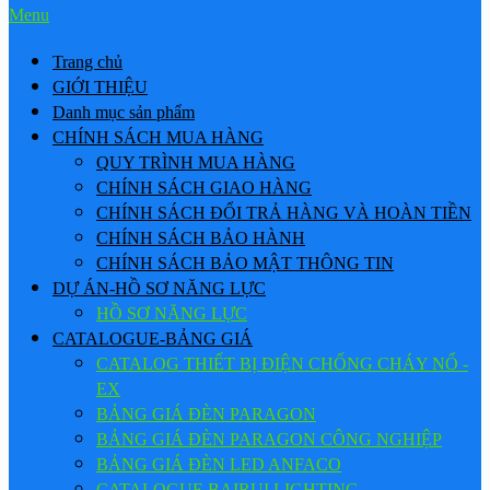
Menu
Trang chủ
GIỚI THIỆU
Danh mục sản phẩm
CHÍNH SÁCH MUA HÀNG
QUY TRÌNH MUA HÀNG
CHÍNH SÁCH GIAO HÀNG
CHÍNH SÁCH ĐỔI TRẢ HÀNG VÀ HOÀN TIỀN
CHÍNH SÁCH BẢO HÀNH
CHÍNH SÁCH BẢO MẬT THÔNG TIN
DỰ ÁN-HỒ SƠ NĂNG LỰC
HỒ SƠ NĂNG LỰC
CATALOGUE-BẢNG GIÁ
CATALOG THIẾT BỊ ĐIỆN CHỐNG CHÁY NỔ -
EX
BẢNG GIÁ ĐÈN PARAGON
BẢNG GIÁ ĐÈN PARAGON CÔNG NGHIỆP
BẢNG GIÁ ĐÈN LED ANFACO
CATALOGUE BAIRUI LIGHTING