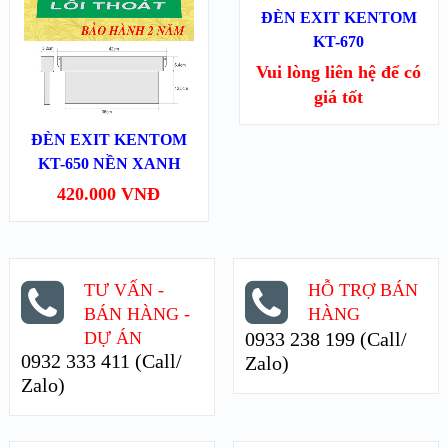
XEM NHANH
XEM NHANH
ĐÈN EXIT KENTOM
KT-670
XEM CHI TIẾT
XEM CHI TIẾT
Vui lòng liên hệ để có
giá tốt
MUA HÀNG
ĐÈN EXIT KENTOM
KT-650 NỀN XANH
420.000
VNĐ
TƯ VẤN -
HỖ TRỢ BÁN
BÁN HÀNG -
HÀNG
DỰ ÁN
0933 238 199 (Call/
0932 333 411 (Call/
Zalo)
Zalo)