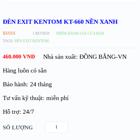
ĐÈN EXIT KENTOM KT-660 NỀN XANH
1
REVIEW
THÊM ĐÁNH GIÁ CỦA BẠN
5.00
1
TRÊN
TAGS:
ĐÈN EXIT KENTOM
.
5 DỰA
TRÊN
ĐÁNH GIÁ
Nhà sản xuất: ĐỒNG BẰNG-VN
460.000
VNĐ
Hàng luôn có sẳn
Bảo hành: 24 tháng
Tư vấn kỹ thuật: miễn phí
Hỗ trợ: 24/7
SỐ LƯỢNG