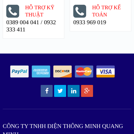
HỖ TRỢ KỸ
HỖ TRỢ KẾ
THUẬT
TOÁN
0389 004 041 / 0932
0933 969 019
333 411
CÔNG TY TNHH ĐIỆN THÔNG MINH QUANG