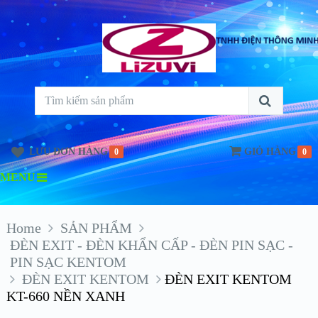
LƯU ĐƠN HÀNG
GIỎ HÀNG
0
0
MENU
Home
SẢN PHẨM
ĐÈN EXIT - ĐÈN KHẨN CẤP - ĐÈN PIN SẠC -
PIN SẠC KENTOM
ĐÈN EXIT KENTOM
ĐÈN EXIT KENTOM
KT-660 NỀN XANH