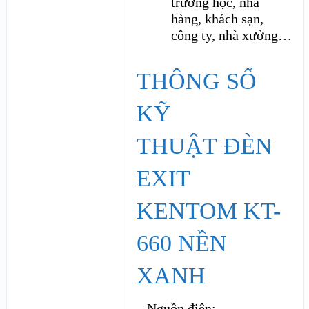
trường học, nhà
hàng, khách sạn,
công ty, nhà xưởng…
THÔNG SỐ
KỸ
THUẬT ĐÈN
EXIT
KENTOM KT-
660 NỀN
XANH
– Nguồn điện: