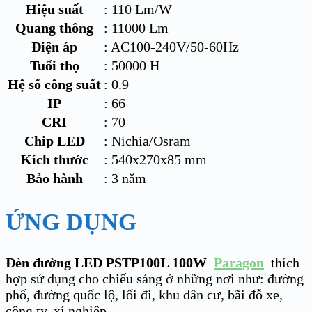
Hiệu suất
: 110 Lm/W
Quang thông
: 11000 Lm
Điện áp
: AC100-240V/50-60Hz
Tuổi thọ
: 50000 H
Hệ số công suất
: 0.9
IP
: 66
CRI
: 70
Chip LED
: Nichia/Osram
Kích thước
: 540x270x85 mm
Bảo hành
: 3 năm
ỨNG DỤNG
Đèn đường LED PSTP100L 100W
Paragon
thích
hợp sử dụng cho chiếu sáng ở những nơi như: đường
phố, đường quốc lộ, lối đi, khu dân cư, bãi đỗ xe,
công ty, xí nghiệp,…