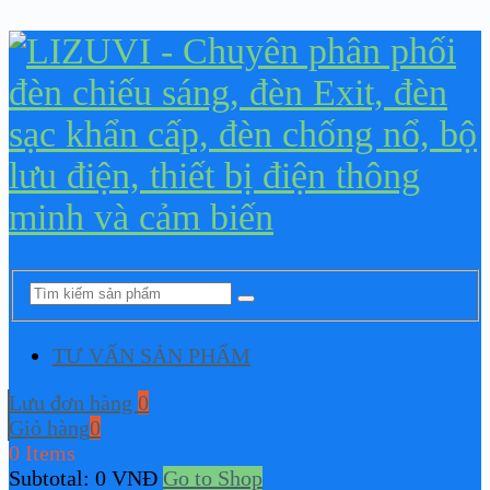
TƯ VẤN SẢN PHẨM
Lưu đơn hàng
0
Giỏ hàng
0
0 Items
Subtotal:
0
VNĐ
Go to Shop