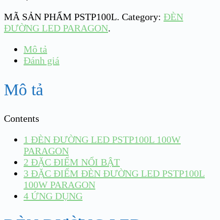
MÃ SẢN PHẨM
PSTP100L
.
Category:
ĐÈN
ĐƯỜNG LED PARAGON
.
Mô tả
Đánh giá
Mô tả
Contents
1
ĐÈN ĐƯỜNG LED PSTP100L 100W
PARAGON
2
ĐẶC ĐIỂM NỔI BẬT
3
ĐẶC ĐIỂM ĐÈN ĐƯỜNG LED PSTP100L
100W PARAGON
4
ỨNG DỤNG