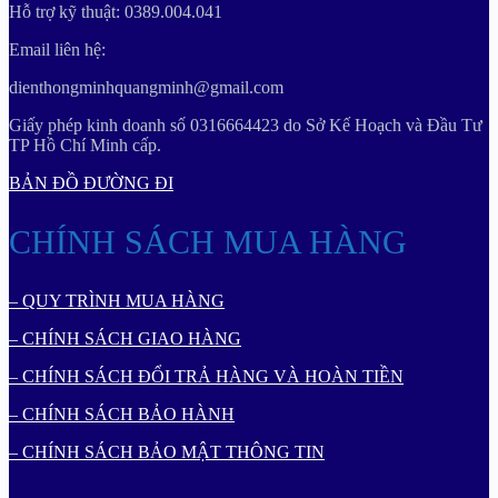
Hỗ trợ kỹ thuật: 0389.004.041
Email liên hệ:
dienthongminhquangminh@gmail.com
Giấy phép kinh doanh số 0316664423 do Sở Kế Hoạch và Đầu Tư
TP Hồ Chí Minh cấp.
BẢN ĐỒ ĐƯỜNG ĐI
CHÍNH SÁCH MUA HÀNG
– QUY TRÌNH MUA HÀNG
– CHÍNH SÁCH GIAO HÀNG
– CHÍNH SÁCH ĐỔI TRẢ HÀNG VÀ HOÀN TIỀN
– CHÍNH SÁCH BẢO HÀNH
– CHÍNH SÁCH BẢO MẬT THÔNG TIN