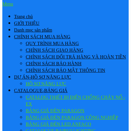
Menu
Trang chủ
GIỚI THIỆU
Danh mục sản phẩm
CHÍNH SÁCH MUA HÀNG
QUY TRÌNH MUA HÀNG
CHÍNH SÁCH GIAO HÀNG
CHÍNH SÁCH ĐỔI TRẢ HÀNG VÀ HOÀN TIỀN
CHÍNH SÁCH BẢO HÀNH
CHÍNH SÁCH BẢO MẬT THÔNG TIN
DỰ ÁN-HỒ SƠ NĂNG LỰC
HỒ SƠ NĂNG LỰC
CATALOGUE-BẢNG GIÁ
CATALOG THIẾT BỊ ĐIỆN CHỐNG CHÁY NỔ -
EX
BẢNG GIÁ ĐÈN PARAGON
BẢNG GIÁ ĐÈN PARAGON CÔNG NGHIỆP
BẢNG GIÁ ĐÈN LED ANFACO
CATALOGUE BAIRUI LIGHTING