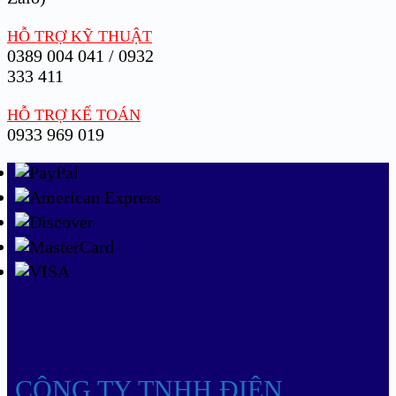
HỖ TRỢ KỸ THUẬT
0389 004 041 / 0932
333 411
HỖ TRỢ KẾ TOÁN
0933 969 019
CÔNG TY TNHH ĐIỆN