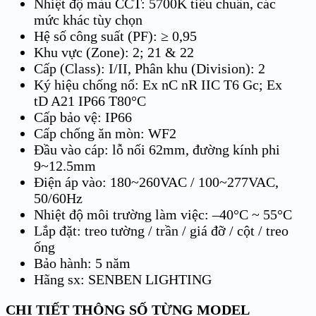
Nhiệt độ màu CCT: 5700K tiêu chuẩn, các
mức khác tùy chọn
Hệ số công suất (PF): ≥ 0,95
Khu vực (Zone): 2; 21 & 22
Cấp (Class): I/II, Phân khu (Division): 2
Ký hiệu chống nổ: Ex nC nR IIC T6 Gc; Ex
tD A21 IP66 T80°C
Cấp bảo vệ: IP66
Cấp chống ăn mòn: WF2
Đầu vào cáp: lỗ nối 62mm, đường kính phi
9~12.5mm
Điện áp vào: 180~260VAC / 100~277VAC,
50/60Hz
Nhiệt độ môi trường làm việc: –40°C ~ 55°C
Lắp đặt: treo tường / trần / giá đỡ / cột / treo
ống
Bảo hành: 5 năm
Hãng sx: SENBEN LIGHTING
CHI TIẾT THÔNG SỐ TỪNG MODEL