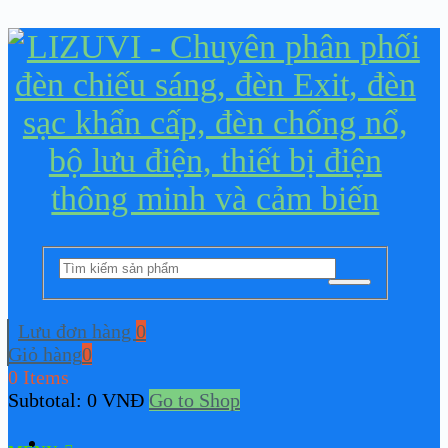
ÀNG
HÔNG
Lưu đơn hàng
0
Giỏ hàng
0
0 Items
Subtotal:
0
VNĐ
Go to Shop