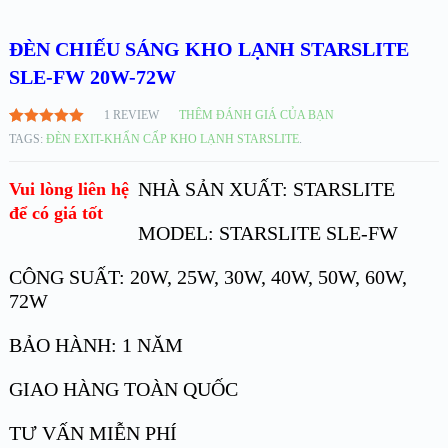
ĐÈN CHIẾU SÁNG KHO LẠNH STARSLITE
SLE-FW 20W-72W
1
REVIEW
THÊM ĐÁNH GIÁ CỦA BẠN
5.00
1
TRÊN
TAGS:
ĐÈN EXIT-KHẨN CẤP KHO LẠNH STARSLITE
.
5 DỰA
TRÊN
ĐÁNH GIÁ
NHÀ SẢN XUẤT: STARSLITE
Vui lòng liên hệ
để có giá tốt
MODEL: STARSLITE SLE-FW
CÔNG SUẤT: 20W, 25W, 30W, 40W, 50W, 60W,
72W
BẢO HÀNH: 1 NĂM
GIAO HÀNG TOÀN QUỐC
TƯ VẤN MIỄN PHÍ