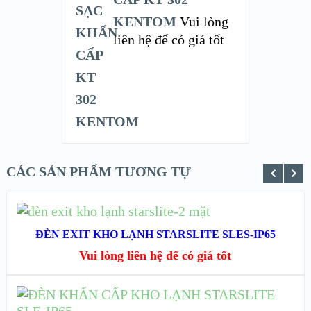
KENTOM
Vui lòng
liên hệ để có giá tốt
CÁC SẢN PHẨM TƯƠNG TỰ
ĐỌC TIẾP
ĐÈN EXIT KHO LẠNH STARSLITE SLES-IP65
XEM NHANH
Vui lòng liên hệ để có giá tốt
XEM CHI TIẾT
ĐỌC TIẾP