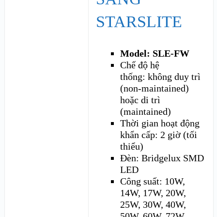
STARSLITE
Model: SLE-FW
Chế độ hệ
thống: không duy trì
(non-maintained)
hoặc di trì
(maintained)
Thời gian hoạt động
khẩn cấp: 2 giờ (tối
thiểu)
Đèn: Bridgelux SMD
LED
Công suất: 10W,
14W, 17W, 20W,
25W, 30W, 40W,
50W, 60W, 72W…