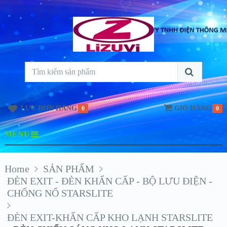
LƯU ĐƠN HÀNG
GIỎ HÀNG
0
0
MENU
Home
SẢN PHẨM
ĐÈN EXIT - ĐÈN KHẨN CẤP - BỘ LƯU ĐIỆN -
CHỐNG NỔ STARSLITE
ĐÈN EXIT-KHẨN CẤP KHO LẠNH STARSLITE