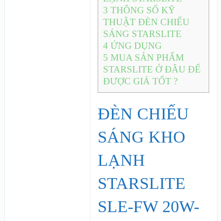
3
THÔNG SỐ KỸ
THUẬT ĐÈN CHIẾU
SÁNG STARSLITE
4
ỨNG DỤNG
5
MUA SẢN PHẨM
STARSLITE Ở ĐÂU ĐỂ
ĐƯỢC GIÁ TỐT ?
ĐÈN CHIẾU
SÁNG KHO
LẠNH
STARSLITE
SLE-FW 20W-