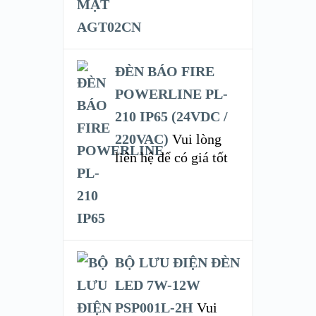
ĐÈN BÁO FIRE
POWERLINE PL-
210 IP65 (24VDC /
220VAC)
Vui lòng
liên hệ để có giá tốt
BỘ LƯU ĐIỆN ĐÈN
LED 7W-12W
PSP001L-2H
Vui