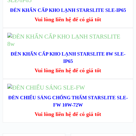
XEM NHANH
ĐÈN KHẨN CẤP KHO LẠNH STARSLITE SLE-IP65
Vui lòng liên hệ để có giá tốt
XEM CHI TIẾT
ĐỌC TIẾP
XEM NHANH
ĐÈN KHẨN CẤP KHO LẠNH STARSLITE 8W SLE-
IP65
XEM CHI TIẾT
Vui lòng liên hệ để có giá tốt
ĐỌC TIẾP
ĐÈN CHIẾU SÁNG CHỐNG THẤM STARSLITE SLE-
XEM NHANH
FW 10W-72W
Vui lòng liên hệ để có giá tốt
XEM CHI TIẾT