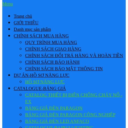
Menu
Trang chủ
GIỚI THIỆU
Danh mục sản phẩm
CHÍNH SÁCH MUA HÀNG
QUY TRÌNH MUA HÀNG
CHÍNH SÁCH GIAO HÀNG
CHÍNH SÁCH ĐỔI TRẢ HÀNG VÀ HOÀN TIỀN
CHÍNH SÁCH BẢO HÀNH
CHÍNH SÁCH BẢO MẬT THÔNG TIN
DỰ ÁN-HỒ SƠ NĂNG LỰC
HỒ SƠ NĂNG LỰC
CATALOGUE-BẢNG GIÁ
CATALOG THIẾT BỊ ĐIỆN CHỐNG CHÁY NỔ -
EX
BẢNG GIÁ ĐÈN PARAGON
BẢNG GIÁ ĐÈN PARAGON CÔNG NGHIỆP
BẢNG GIÁ ĐÈN LED ANFACO
CATALOGUE BAIRUI LIGHTING