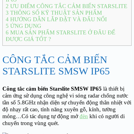
2
ƯU ĐIỂM CÔNG TẮC CẢM BIẾN STARSLITE
3
THÔNG SỐ KỸ THUẬT SẢN PHẨM
4
HƯỚNG DẪN LẮP ĐẶT VÀ ĐẤU NỐI
5
ỨNG DỤNG
6
MUA SẢN PHẨM STARSLITE Ở ĐÂU ĐỂ
ĐƯỢC GIÁ TỐT ?
CÔNG TẮC CẢM BIẾN
STARSLITE SMSW IP65
Công tắc cảm biến Starslite SMSW IP65
là thiết bị
cảm ứng sử dụng công nghệ vi sóng radar chống nước
tần số 5.8GHz nhận diện sự chuyển động thân nhiệt với
độ nhạy rất cao, tính năng xuyên gỗ, kính, tường
mỏng…Có tác dụng tự động mở
đèn
khi có người di
chuyển trong vùng quét.