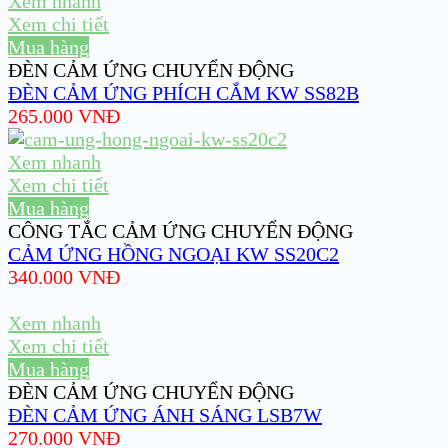
Xem nhanh
Xem chi tiết
Mua hàng
ĐÈN CẢM ỨNG CHUYỂN ĐỘNG
ĐÈN CẢM ỨNG PHÍCH CẮM KW SS82B
265.000
VNĐ
Xem nhanh
Xem chi tiết
Mua hàng
CÔNG TẮC CẢM ỨNG CHUYỂN ĐỘNG
CẢM ỨNG HỒNG NGOẠI KW SS20C2
340.000
VNĐ
Xem nhanh
Xem chi tiết
Mua hàng
ĐÈN CẢM ỨNG CHUYỂN ĐỘNG
ĐÈN CẢM ỨNG ÁNH SÁNG LSB7W
270.000
VNĐ