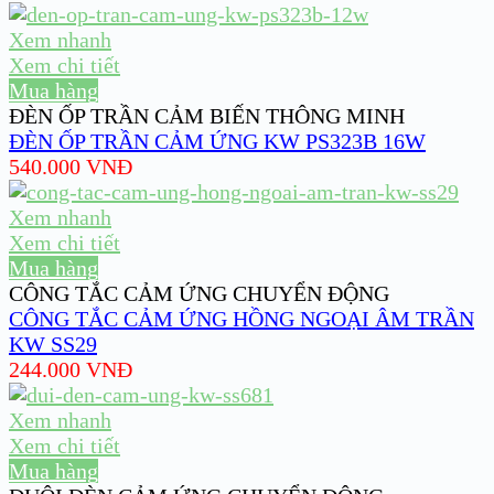
Xem nhanh
Xem chi tiết
Mua hàng
ĐÈN ỐP TRẦN CẢM BIẾN THÔNG MINH
ĐÈN ỐP TRẦN CẢM ỨNG KW PS323B 16W
540.000
VNĐ
Xem nhanh
Xem chi tiết
Mua hàng
CÔNG TẮC CẢM ỨNG CHUYỂN ĐỘNG
CÔNG TẮC CẢM ỨNG HỒNG NGOẠI ÂM TRẦN
KW SS29
244.000
VNĐ
Xem nhanh
Xem chi tiết
Mua hàng