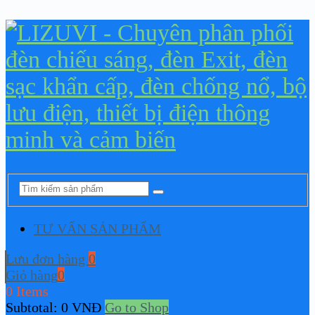
TƯ VẤN SẢN PHẨM
Lưu đơn hàng
0
Giỏ hàng
0
0 Items
Subtotal:
0
VNĐ
Go to Shop