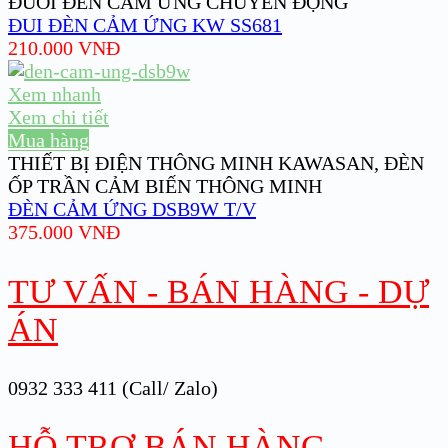
ĐUÔI ĐÈN CẢM ỨNG CHUYỂN ĐỘNG
ĐUI ĐÈN CẢM ỨNG KW SS681
210.000
VNĐ
Xem nhanh
Xem chi tiết
Mua hàng
THIẾT BỊ ĐIỆN THÔNG MINH KAWASAN
,
ĐÈN
ỐP TRẦN CẢM BIẾN THÔNG MINH
ĐÈN CẢM ỨNG DSB9W T/V
375.000
VNĐ
TƯ VẤN - BÁN HÀNG - DỰ
ÁN
0932 333 411 (Call/ Zalo)
HỖ TRỢ BÁN HÀNG