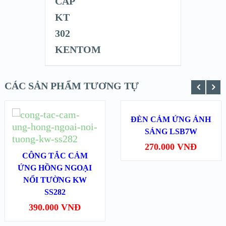
CÁC SẢN PHẨM TƯƠNG TỰ
MUA HÀNG
ĐÈN CẢM ỨNG ÁNH
SÁNG LSB7W
MUA HÀNG
XEM NHANH
XEM NHANH
270.000
VNĐ
CÔNG TẮC CẢM
ỨNG HỒNG NGOẠI
XEM CHI TIẾT
XEM CHI TIẾT
NỔI TƯỜNG KW
SS282
390.000
VNĐ