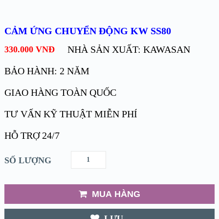
CẢM ỨNG CHUYỂN ĐỘNG KW SS80
NHÀ SẢN XUẤT: KAWASAN
330.000
VNĐ
BẢO HÀNH: 2 NĂM
GIAO HÀNG TOÀN QUỐC
TƯ VẤN KỸ THUẬT MIỄN PHÍ
HỖ TRỢ 24/7
SỐ LƯỢNG
MUA HÀNG
LƯU