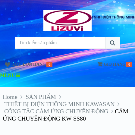
LƯU ĐƠN HÀNG
GIỎ HÀNG
0
0
MENU
Home
SẢN PHẨM
THIẾT BỊ ĐIỆN THÔNG MINH KAWASAN
CÔNG TẮC CẢM ỨNG CHUYỂN ĐỘNG
CẢM
ỨNG CHUYỂN ĐỘNG KW SS80