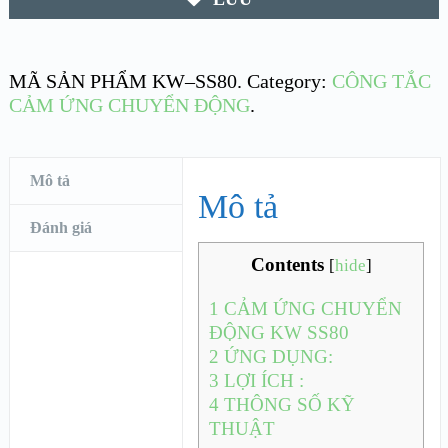
MÃ SẢN PHẨM
KW–SS80
.
Category:
CÔNG TẮC
CẢM ỨNG CHUYỂN ĐỘNG
.
Mô tả
Mô tả
Đánh giá
Contents
[
hide
]
1
CẢM ỨNG CHUYỂN
ĐỘNG KW SS80
2
ỨNG DỤNG:
3
LỢI ÍCH :
4
THÔNG SỐ KỸ
THUẬT