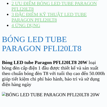
2
ƯU ĐIỂM BÓNG LED TUBE PARAGON
PFLI20LT8
3
ĐẶC ĐIỂM KỸ THUẬT LED TUBE
PARAGON PFLI20LT8
4
ỨNG DỤNG
BÓNG LED TUBE
PARAGON PFLI20LT8
Bóng LED tube Paragon PFLI20LT8 20W
loại
bóng đèn cấp điện 1 đầu được thiết kế và sản xuất
theo chuẩn bóng đèn T8 với tuổi thọ cao đến 50.000h
giúp tiết kiệm chi phí bảo hành, bảo trì và sử dụng
điện hàng ngày