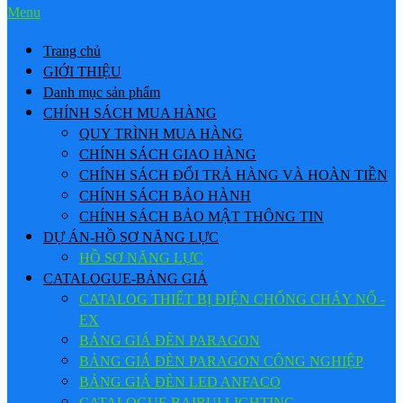
Menu
Trang chủ
GIỚI THIỆU
Danh mục sản phẩm
CHÍNH SÁCH MUA HÀNG
QUY TRÌNH MUA HÀNG
CHÍNH SÁCH GIAO HÀNG
CHÍNH SÁCH ĐỔI TRẢ HÀNG VÀ HOÀN TIỀN
CHÍNH SÁCH BẢO HÀNH
CHÍNH SÁCH BẢO MẬT THÔNG TIN
DỰ ÁN-HỒ SƠ NĂNG LỰC
HỒ SƠ NĂNG LỰC
CATALOGUE-BẢNG GIÁ
CATALOG THIẾT BỊ ĐIỆN CHỐNG CHÁY NỔ -
EX
BẢNG GIÁ ĐÈN PARAGON
BẢNG GIÁ ĐÈN PARAGON CÔNG NGHIỆP
BẢNG GIÁ ĐÈN LED ANFACO
CATALOGUE BAIRUI LIGHTING