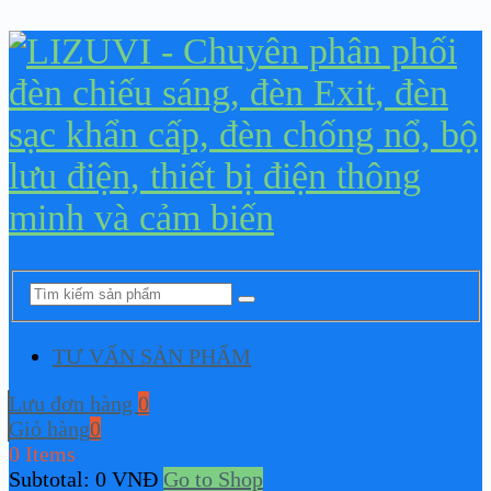
TƯ VẤN SẢN PHẨM
Lưu đơn hàng
0
Giỏ hàng
0
0 Items
Subtotal:
0
VNĐ
Go to Shop