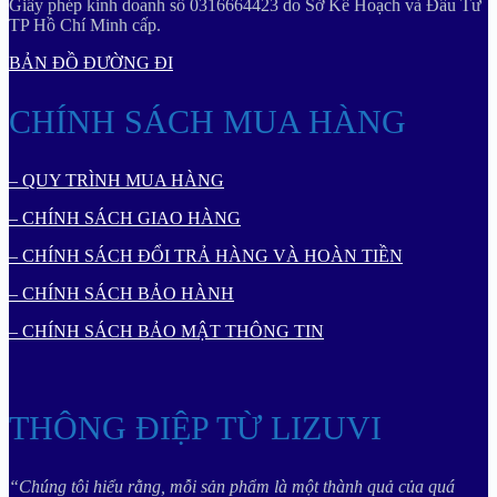
Giấy phép kinh doanh số 0316664423 do Sở Kế Hoạch và Đầu Tư
TP Hồ Chí Minh cấp.
BẢN ĐỒ ĐƯỜNG ĐI
CHÍNH SÁCH MUA HÀNG
– QUY TRÌNH MUA HÀNG
– CHÍNH SÁCH GIAO HÀNG
– CHÍNH SÁCH ĐỔI TRẢ HÀNG VÀ HOÀN TIỀN
– CHÍNH SÁCH BẢO HÀNH
– CHÍNH SÁCH BẢO MẬT THÔNG TIN
THÔNG ĐIỆP TỪ LIZUVI
“Chúng tôi hiểu rằng, mỗi sản phẩm là một thành quả của quá