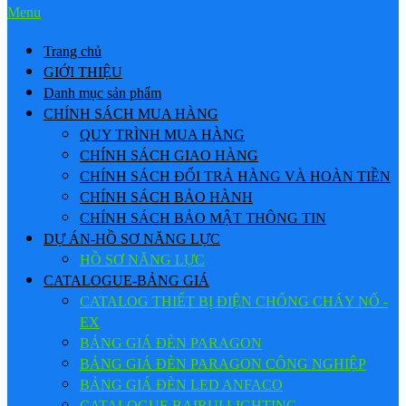
Menu
Trang chủ
GIỚI THIỆU
Danh mục sản phẩm
CHÍNH SÁCH MUA HÀNG
QUY TRÌNH MUA HÀNG
CHÍNH SÁCH GIAO HÀNG
CHÍNH SÁCH ĐỔI TRẢ HÀNG VÀ HOÀN TIỀN
CHÍNH SÁCH BẢO HÀNH
CHÍNH SÁCH BẢO MẬT THÔNG TIN
DỰ ÁN-HỒ SƠ NĂNG LỰC
HỒ SƠ NĂNG LỰC
CATALOGUE-BẢNG GIÁ
CATALOG THIẾT BỊ ĐIỆN CHỐNG CHÁY NỔ -
EX
BẢNG GIÁ ĐÈN PARAGON
BẢNG GIÁ ĐÈN PARAGON CÔNG NGHIỆP
BẢNG GIÁ ĐÈN LED ANFACO
CATALOGUE BAIRUI LIGHTING