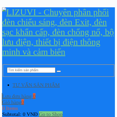
TƯ VẤN SẢN PHẨM
Lưu đơn hàng
0
Giỏ hàng
0
0 Items
Subtotal:
0
VNĐ
Go to Shop