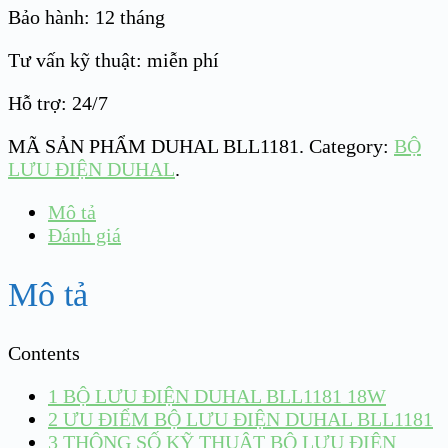
Bảo hành: 12 tháng
Tư vấn kỹ thuật: miễn phí
Hỗ trợ: 24/7
MÃ SẢN PHẨM
DUHAL BLL1181
.
Category:
BỘ
LƯU ĐIỆN DUHAL
.
Mô tả
Đánh giá
Mô tả
Contents
1
BỘ LƯU ĐIỆN DUHAL BLL1181 18W
2
ƯU ĐIỂM BỘ LƯU ĐIỆN DUHAL BLL1181
3
THÔNG SỐ KỸ THUẬT BỘ LƯU ĐIỆN