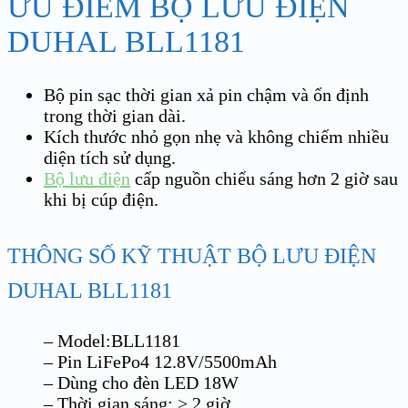
ƯU ĐIỂM BỘ LƯU ĐIỆN
DUHAL BLL1181
Bộ pin sạc thời gian xả pin chậm và ổn định
trong thời gian dài.
Kích thước nhỏ gọn nhẹ và không chiếm nhiều
diện tích sử dụng.
Bộ lưu điện
cấp nguồn chiếu sáng hơn 2 giờ sau
khi bị cúp điện.
THÔNG SỐ KỸ THUẬT BỘ LƯU ĐIỆN
DUHAL BLL1181
– Model:BLL1181
– Pin LiFePo4 12.8V/5500mAh
– Dùng cho đèn LED 18W
– Thời gian sáng: > 2 giờ