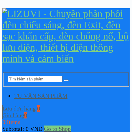
TƯ VẤN SẢN PHẨM
Lưu đơn hàng
0
Giỏ hàng
0
0 Items
Subtotal:
0
VNĐ
Go to Shop