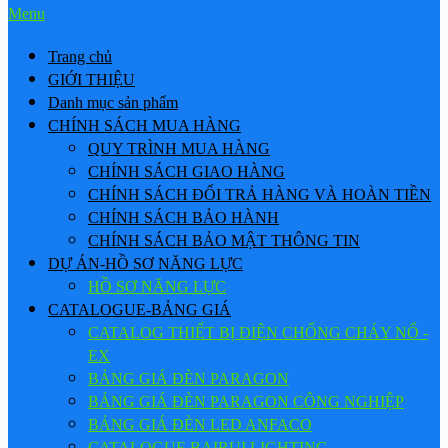
Menu
Trang chủ
GIỚI THIỆU
Danh mục sản phẩm
CHÍNH SÁCH MUA HÀNG
QUY TRÌNH MUA HÀNG
CHÍNH SÁCH GIAO HÀNG
CHÍNH SÁCH ĐỔI TRẢ HÀNG VÀ HOÀN TIỀN
CHÍNH SÁCH BẢO HÀNH
CHÍNH SÁCH BẢO MẬT THÔNG TIN
DỰ ÁN-HỒ SƠ NĂNG LỰC
HỒ SƠ NĂNG LỰC
CATALOGUE-BẢNG GIÁ
CATALOG THIẾT BỊ ĐIỆN CHỐNG CHÁY NỔ -
EX
BẢNG GIÁ ĐÈN PARAGON
BẢNG GIÁ ĐÈN PARAGON CÔNG NGHIỆP
BẢNG GIÁ ĐÈN LED ANFACO
CATALOGUE BAIRUI LIGHTING