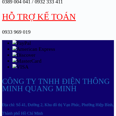
0389 004 041 / 0932 333 411
HỖ TRỢ KẾ TOÁN
0933 969 019
CÔNG TY TNHH ĐIỆN THÔNG
MINH QUANG MINH
Địa chỉ: Số 41, Đường 2, Khu đô thị Vạn Phúc, Phường Hiệp Bình,
Thành phố Hồ Chí Minh