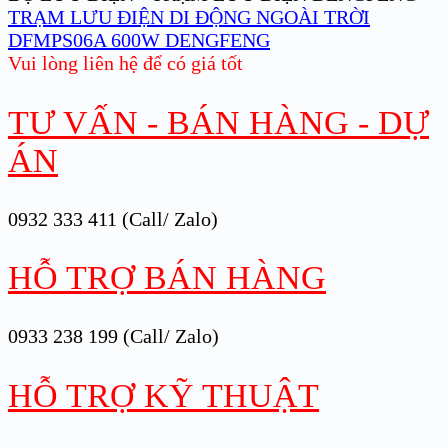
TRẠM LƯU ĐIỆN DI ĐỘNG NGOÀI TRỜI
DFMPS06A 600W DENGFENG
Vui lòng liên hệ để có giá tốt
TƯ VẤN - BÁN HÀNG - DỰ
ÁN
0932 333 411 (Call/ Zalo)
HỖ TRỢ BÁN HÀNG
0933 238 199 (Call/ Zalo)
HỖ TRỢ KỸ THUẬT