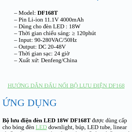
– Model:
DF168T
– Pin Li-ion 11.1V 4000mAh
– Dùng cho đèn LED : 18W
– Thời gian chiếu sáng:
≥ 120
phút
– Input: 90-280VAC/50Hz
– Output: DC 20-48V
– Thời gian sạc: 24 giờ
– Xuất xứ: Denfeng/China
HƯỚNG DẪN ĐẤU NỐI BỘ LƯU ĐIỆN DF168
ỨNG DỤNG
Bộ lưu điện đèn LED 18W DF168T
được dùng cấp
cho bóng đèn
LED
downlight, búp, LED tube, linear