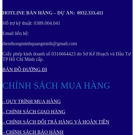
HOTLINE BÁN HÀNG – DỰ ÁN: 0932.333.411
Hỗ trợ kỹ thuật: 0389.004.041
Email liên hệ:
dienthongminhquangminh@gmail.com
Giấy phép kinh doanh số 0316664423 do Sở Kế Hoạch và Đầu Tư
TP Hồ Chí Minh cấp.
BẢN ĐỒ ĐƯỜNG ĐI
CHÍNH SÁCH MUA HÀNG
– QUY TRÌNH MUA HÀNG
– CHÍNH SÁCH GIAO HÀNG
– CHÍNH SÁCH ĐỔI TRẢ HÀNG VÀ HOÀN TIỀN
– CHÍNH SÁCH BẢO HÀNH