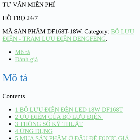
TƯ VẤN MIỄN PHÍ
HỖ TRỢ 24/7
MÃ SẢN PHẨM
DF168T-18W
.
Category:
BỘ LƯU
ĐIỆN - TRẠM LƯU ĐIỆN DENGFENG
.
Mô tả
Đánh giá
Mô tả
Contents
1
BỘ LƯU ĐIỆN ĐÈN LED 18W DF168T
2
ƯU ĐIỂM CỦA BỘ LƯU ĐIỆN
3
THÔNG SỐ KỸ THUẬT
4
ỨNG DỤNG
5
MUA SẢN PHẨM Ở ĐÂU ĐỂ ĐƯỢC GIÁ