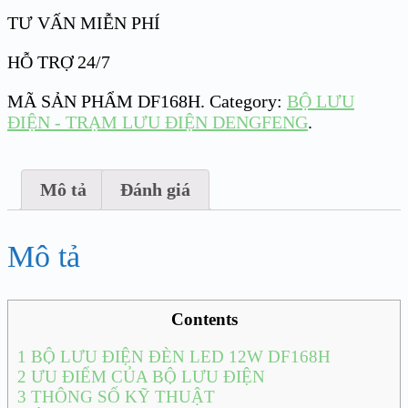
TƯ VẤN MIỄN PHÍ
HỖ TRỢ 24/7
MÃ SẢN PHẨM
DF168H
.
Category:
BỘ LƯU
ĐIỆN - TRẠM LƯU ĐIỆN DENGFENG
.
Mô tả
Đánh giá
Mô tả
Contents
1
BỘ LƯU ĐIỆN ĐÈN LED 12W DF168H
2
ƯU ĐIỂM CỦA BỘ LƯU ĐIỆN
3
THÔNG SỐ KỸ THUẬT