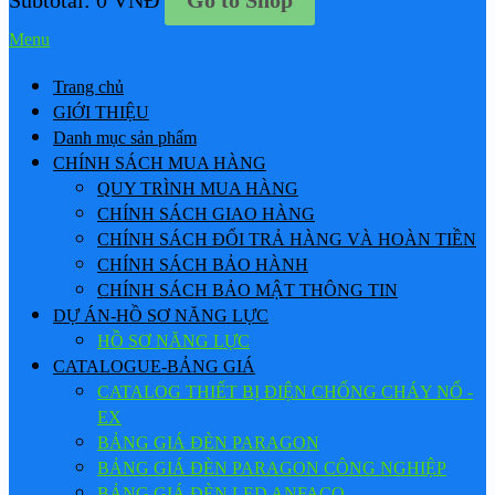
Subtotal:
0
VNĐ
Go to Shop
Menu
Trang chủ
GIỚI THIỆU
Danh mục sản phẩm
CHÍNH SÁCH MUA HÀNG
QUY TRÌNH MUA HÀNG
CHÍNH SÁCH GIAO HÀNG
CHÍNH SÁCH ĐỔI TRẢ HÀNG VÀ HOÀN TIỀN
CHÍNH SÁCH BẢO HÀNH
CHÍNH SÁCH BẢO MẬT THÔNG TIN
DỰ ÁN-HỒ SƠ NĂNG LỰC
HỒ SƠ NĂNG LỰC
CATALOGUE-BẢNG GIÁ
CATALOG THIẾT BỊ ĐIỆN CHỐNG CHÁY NỔ -
EX
BẢNG GIÁ ĐÈN PARAGON
BẢNG GIÁ ĐÈN PARAGON CÔNG NGHIỆP
BẢNG GIÁ ĐÈN LED ANFACO