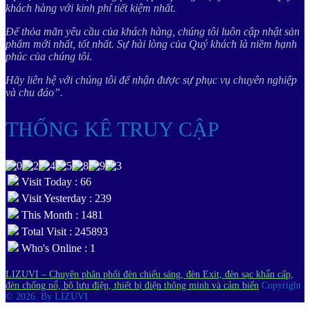
khách hàng với kinh phí tiết kiệm nhất.
Để thỏa mãn yêu cầu của khách hàng, chúng tôi luôn cập nhật sản
phẩm mới nhất, tốt nhất. Sự hài lòng của Quý khách là niềm hạnh
phúc của chúng tôi.
Hãy liên hệ với chúng tôi để nhận được sự phục vụ chuyên nghiệp
và chu đáo”.
THỐNG KÊ TRUY CẬP
Visit Today : 66
Visit Yesterday : 239
This Month : 1481
Total Visit : 245893
Who's Online : 1
LIZUVI – Chuyên phân phối đèn chiếu sáng, đèn Exit, đèn sạc khẩn cấp,
đèn chống nổ, bộ lưu điện, thiết bị điện thông minh và cảm biến
Copyright
© 2026.
By LIZUVI