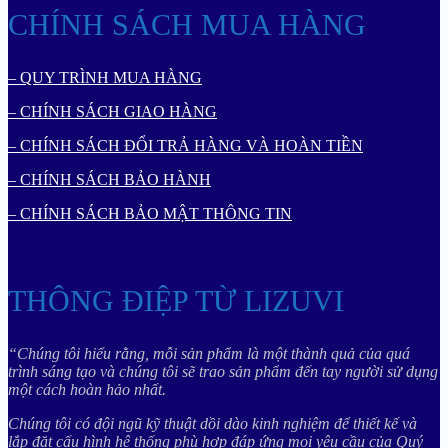
CHÍNH SÁCH MUA HÀNG
– QUY TRÌNH MUA HÀNG
– CHÍNH SÁCH GIAO HÀNG
– CHÍNH SÁCH ĐỔI TRẢ HÀNG VÀ HOÀN TIỀN
– CHÍNH SÁCH BẢO HÀNH
– CHÍNH SÁCH BẢO MẬT THÔNG TIN
THÔNG ĐIỆP TỪ LIZUVI
“Chúng tôi hiểu rằng, mỗi sản phẩm là một thành quả của quá
trình sáng tạo và chúng tôi sẽ trao sản phẩm đến tay người sử dụng
một cách hoàn hảo nhất.
Chúng tôi có đội ngũ kỹ thuật dồi dào kinh nghiệm để thiết kế và
lắp đặt cấu hình hệ thống phù hợp đáp ứng mọi yêu cầu của Quý