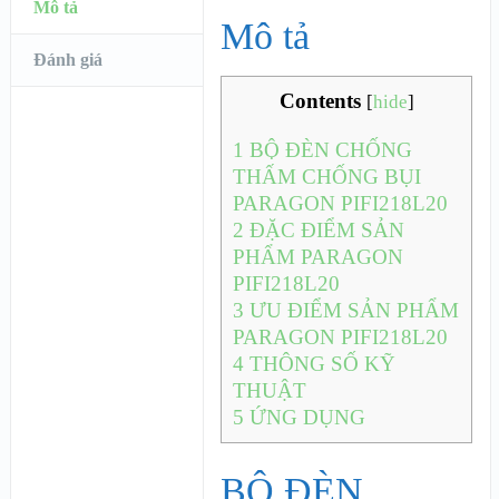
Mô tả
Mô tả
Đánh giá
Contents
[
hide
]
1
BỘ ĐÈN CHỐNG
THẤM CHỐNG BỤI
PARAGON PIFI218L20
2
ĐẶC ĐIỂM SẢN
PHẨM PARAGON
PIFI218L20
3
ƯU ĐIỂM SẢN PHẨM
PARAGON PIFI218L20
4
THÔNG SỐ KỸ
THUẬT
5
ỨNG DỤNG
BỘ ĐÈN