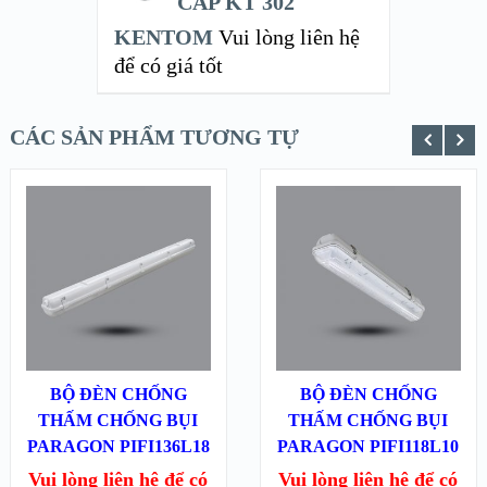
CẤP KT 302
KENTOM
Vui lòng liên hệ
để có giá tốt
CÁC SẢN PHẨM TƯƠNG TỰ
XEM NHANH
XEM NHANH
XEM CHI TIẾT
XEM CHI TIẾT
ĐỌC TIẾP
ĐỌC TIẾP
BỘ ĐÈN CHỐNG
BỘ ĐÈN CHỐNG
THẤM CHỐNG BỤI
THẤM CHỐNG BỤI
PARAGON PIFI136L18
PARAGON PIFI118L10
Vui lòng liên hệ để có
Vui lòng liên hệ để có