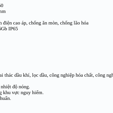
50
 mm
 điện cao áp, chống ăn mòn, chống lão hóa
6Gb IP65
 thác dầu khí, lọc dầu, công nghiệp hóa chất, công ngh
 nhiệt độ nóng.
ng khu vực nguy hiểm.
chuẩn.