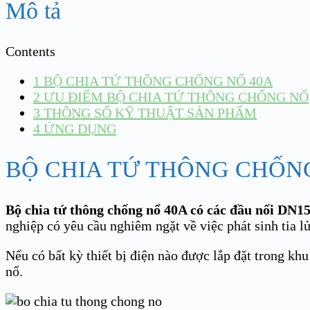
Mô tả
Contents
1
BỘ CHIA TỨ THÔNG CHỐNG NỔ 40A
2
ƯU ĐIỂM BỘ CHIA TỨ THÔNG CHỐNG NỔ
3
THÔNG SỐ KỸ THUẬT SẢN PHẨM
4
ỨNG DỤNG
BỘ CHIA TỨ THÔNG CHỐN
Bộ chia tứ thông chống nổ 40A có các đầu nối D
nghiệp có yêu cầu nghiêm ngặt về việc phát sinh tia l
Nếu có bất kỳ thiết bị điện nào được lắp đặt trong khu 
nổ.