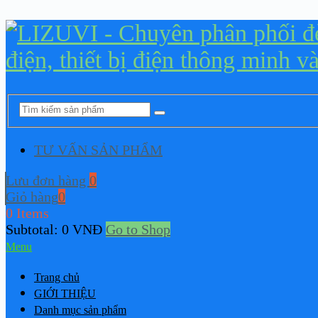
TƯ VẤN SẢN PHẨM
Lưu đơn hàng
0
Giỏ hàng
0
0 Items
Subtotal:
0
VNĐ
Go to Shop
Menu
Trang chủ
GIỚI THIỆU
Danh mục sản phẩm