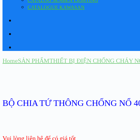
CATALOG SENBEN LIGHTING
CATALOGUE KAWASAN
Home
SẢN PHẨM
THIẾT BỊ ĐIỆN CHỐNG CHÁY N
BỘ CHIA TỨ THÔNG CHỐNG NỔ 40
Vui lòng liên hệ để có giá tốt