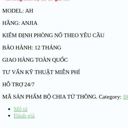
MODEL: AH
HÃNG: ANJIA
KIỂM ĐỊNH PHÒNG NỔ THEO YÊU CẦU
BẢO HÀNH: 12 THÁNG
GIAO HÀNG TOÀN QUỐC
TƯ VẤN KỸ THUẬT MIỄN PHÍ
HỖ TRỢ 24/7
MÃ SẢN PHẨM
BỘ CHIA TỨ THÔNG
.
Category:
B
Mô tả
Đánh giá