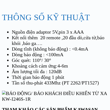
THÔNG SỐ KỸ THUẬT
Nguồn điện adaptor 5V,pin 3 x AAA
Kết nối thêm 20 remote ,20 đầu dò,cửa từ,báo
khói ,báo ga….
Dòng tĩnh (không báo động) : <0.4mA
Dòng báo động : <100mA
Góc quét: 110°/ 30°
Khoảng cách cảm ứng:4-6m
Âm lượng tối đa : 120dB
Thời gian báo động 1 phút
Tần số thu-phát 433Mhz (PT 2262/PT1527)
THAM KHẢO CÁC SẢN PHẨM KAWASAN