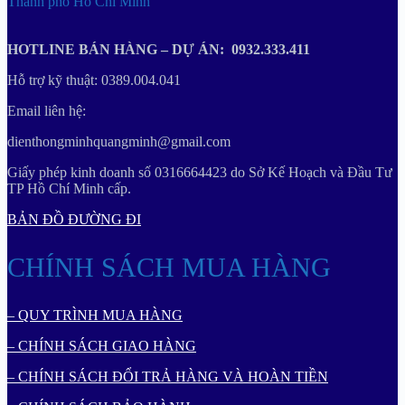
Thành phố Hồ Chí Minh
HOTLINE BÁN HÀNG – DỰ ÁN: 0932.333.411
Hỗ trợ kỹ thuật: 0389.004.041
Email liên hệ:
dienthongminhquangminh@gmail.com
Giấy phép kinh doanh số 0316664423 do Sở Kế Hoạch và Đầu Tư
TP Hồ Chí Minh cấp.
BẢN ĐỒ ĐƯỜNG ĐI
CHÍNH SÁCH MUA HÀNG
– QUY TRÌNH MUA HÀNG
– CHÍNH SÁCH GIAO HÀNG
– CHÍNH SÁCH ĐỔI TRẢ HÀNG VÀ HOÀN TIỀN