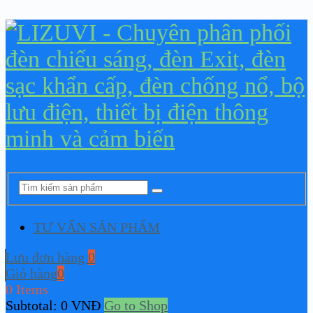
TƯ VẤN SẢN PHẨM
Lưu đơn hàng
0
Giỏ hàng
0
0 Items
Subtotal:
0
VNĐ
Go to Shop