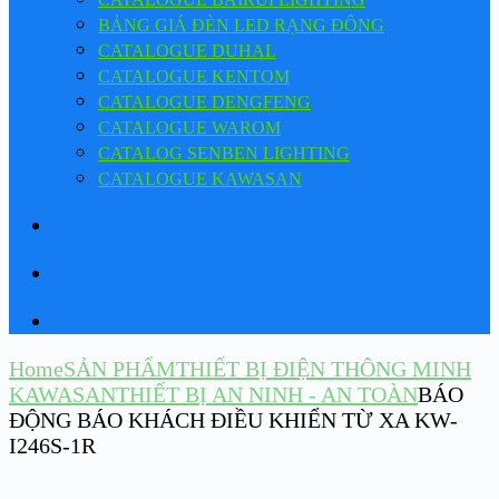
BẢNG GIÁ ĐÈN LED RẠNG ĐÔNG
CATALOGUE DUHAL
CATALOGUE KENTOM
CATALOGUE DENGFENG
CATALOGUE WAROM
CATALOG SENBEN LIGHTING
CATALOGUE KAWASAN
Home
SẢN PHẨM
THIẾT BỊ ĐIỆN THÔNG MINH
KAWASAN
THIẾT BỊ AN NINH - AN TOÀN
BÁO
ĐỘNG BÁO KHÁCH ĐIỀU KHIỂN TỪ XA KW-
I246S-1R