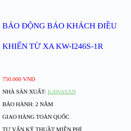
BÁO ĐỘNG BÁO KHÁCH ĐIỀU
KHIỂN TỪ XA KW-I246S-1R
750.000
VNĐ
NHÀ SẢN XUẤT:
KAWASAN
BẢO HÀNH: 2 NĂM
GIAO HÀNG TOÀN QUỐC
TƯ VẤN KỸ THUẬT MIỄN PHÍ