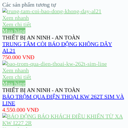
Các sản phẩm tương tự
Xem nhanh
Xem chi tiết
Mua hàng
THIẾT BỊ AN NINH - AN TOÀN
TRUNG TÂM CÒI BÁO ĐỘNG KHÔNG DÂY
AL21
750.000
VNĐ
Xem nhanh
Xem chi tiết
Mua hàng
THIẾT BỊ AN NINH - AN TOÀN
BÁO TRỘM QUA ĐIỆN THOẠI KW 262T SIM VÀ
LINE
4.550.000
VNĐ