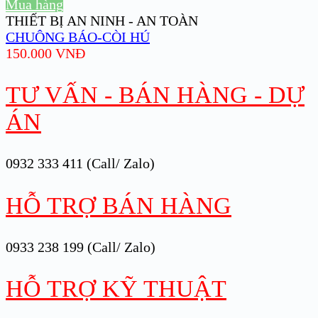
Mua hàng
THIẾT BỊ AN NINH - AN TOÀN
CHUÔNG BÁO-CÒI HÚ
150.000
VNĐ
TƯ VẤN - BÁN HÀNG - DỰ
ÁN
0932 333 411 (Call/ Zalo)
HỖ TRỢ BÁN HÀNG
0933 238 199 (Call/ Zalo)
HỖ TRỢ KỸ THUẬT