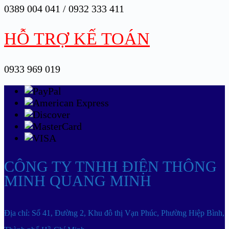
0389 004 041 / 0932 333 411
HỖ TRỢ KẾ TOÁN
0933 969 019
CÔNG TY TNHH ĐIỆN THÔNG
MINH QUANG MINH
Địa chỉ: Số 41, Đường 2, Khu đô thị Vạn Phúc, Phường Hiệp Bình,