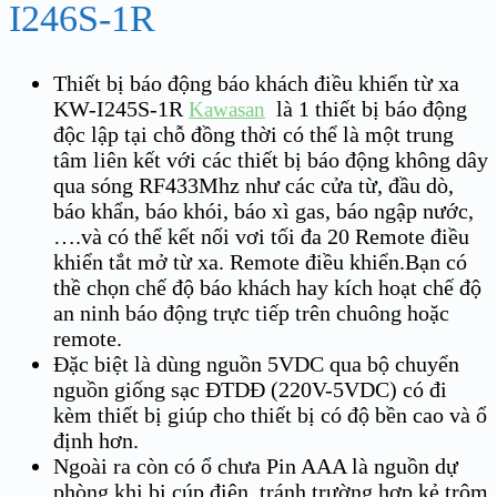
I246S-1R
Thiết bị báo động báo khách điều khiển từ xa
KW-I245S-1R
là 1 thiết bị báo động
Kawasan
độc lập tại chỗ đồng thời có thể là một trung
tâm liên kết với các thiết bị báo động không dây
qua sóng RF433Mhz như các cửa từ, đầu dò,
báo khẩn, báo khói, báo xì gas, báo ngập nước,
….và có thể kết nối vơi tối đa 20 Remote điều
khiển tắt mở từ xa. Remote điều khiển.Bạn có
thề chọn chế độ báo khách hay kích hoạt chế độ
an ninh báo động trực tiếp trên chuông hoặc
remote.
Đặc biệt là dùng nguồn 5VDC qua bộ chuyển
nguồn giống sạc ĐTDĐ (220V-5VDC) có đi
kèm thiết bị giúp cho thiết bị có độ bền cao và ổ
định hơn.
Ngoài ra còn có ổ chưa Pin AAA là nguồn dự
phòng khi bị cúp điện, tránh trường hợp kẻ trộm