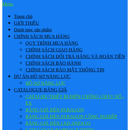
Menu
Trang chủ
GIỚI THIỆU
Danh mục sản phẩm
CHÍNH SÁCH MUA HÀNG
QUY TRÌNH MUA HÀNG
CHÍNH SÁCH GIAO HÀNG
CHÍNH SÁCH ĐỔI TRẢ HÀNG VÀ HOÀN TIỀN
CHÍNH SÁCH BẢO HÀNH
CHÍNH SÁCH BẢO MẬT THÔNG TIN
DỰ ÁN-HỒ SƠ NĂNG LỰC
HỒ SƠ NĂNG LỰC
CATALOGUE-BẢNG GIÁ
CATALOG THIẾT BỊ ĐIỆN CHỐNG CHÁY NỔ -
EX
BẢNG GIÁ ĐÈN PARAGON
BẢNG GIÁ ĐÈN PARAGON CÔNG NGHIỆP
BẢNG GIÁ ĐÈN LED ANFACO
CATALOGUE BAIRUI LIGHTING