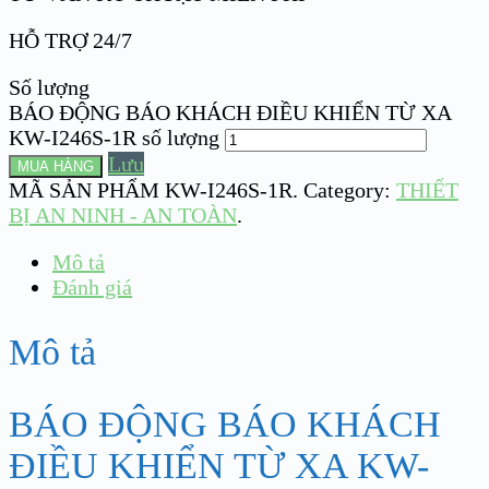
HỖ TRỢ 24/7
Số lượng
BÁO ĐỘNG BÁO KHÁCH ĐIỀU KHIỂN TỪ XA
KW-I246S-1R số lượng
Lưu
MUA HÀNG
MÃ SẢN PHẨM
KW-I246S-1R
.
Category:
THIẾT
BỊ AN NINH - AN TOÀN
.
Mô tả
Đánh giá
Mô tả
BÁO ĐỘNG BÁO KHÁCH
ĐIỀU KHIỂN TỪ XA KW-