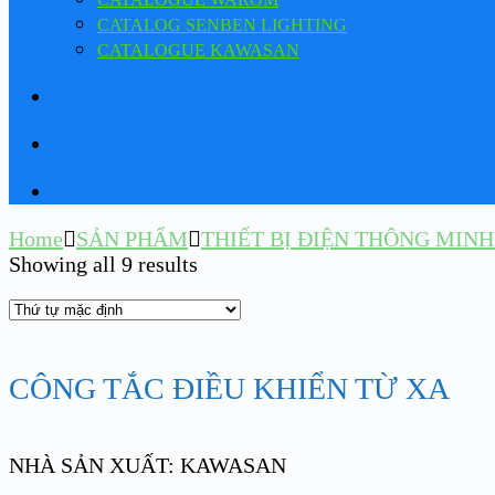
CATALOG SENBEN LIGHTING
CATALOGUE KAWASAN
Home
SẢN PHẨM
THIẾT BỊ ĐIỆN THÔNG MIN
Showing all 9 results
CÔNG TẮC ĐIỀU KHIỂN TỪ XA
NHÀ SẢN XUẤT: KAWASAN