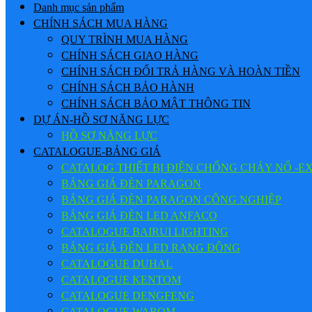
Danh mục sản phẩm
CHÍNH SÁCH MUA HÀNG
QUY TRÌNH MUA HÀNG
CHÍNH SÁCH GIAO HÀNG
CHÍNH SÁCH ĐỔI TRẢ HÀNG VÀ HOÀN TIỀN
CHÍNH SÁCH BẢO HÀNH
CHÍNH SÁCH BẢO MẬT THÔNG TIN
DỰ ÁN-HỒ SƠ NĂNG LỰC
HỒ SƠ NĂNG LỰC
CATALOGUE-BẢNG GIÁ
CATALOG THIẾT BỊ ĐIỆN CHỐNG CHÁY NỔ -E
BẢNG GIÁ ĐÈN PARAGON
BẢNG GIÁ ĐÈN PARAGON CÔNG NGHIỆP
BẢNG GIÁ ĐÈN LED ANFACO
CATALOGUE BAIRUI LIGHTING
BẢNG GIÁ ĐÈN LED RẠNG ĐÔNG
CATALOGUE DUHAL
CATALOGUE KENTOM
CATALOGUE DENGFENG
CATALOGUE WAROM