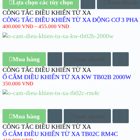
Lựa chọn các tùy chọn
Xem nhanh
CÔNG TẮC ĐIỀU KHIỂN TỪ XA
CÔNG TẮC ĐIỀU KHIỂN TỪ XA ĐỘNG CƠ 3 PHA 
400.000
VNĐ
–
455.000
VNĐ
Mua hàng
Xem nhanh
CÔNG TẮC ĐIỀU KHIỂN TỪ XA
Ổ CẮM ĐIỀU KHIỂN TỪ XA KW TB02B 2000W
350.000
VNĐ
Mua hàng
Xem nhanh
CÔNG TẮC ĐIỀU KHIỂN TỪ XA
Ổ CẮM ĐIỀU KHIỂN TỪ XA TB02C RM4C