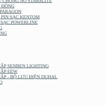
 - CHỐNG NỔ STARSLITE
G ĐÔNG
N PARAGON
- PIN SẠC KENTOM
IN SẠC POWERLINE
G
ING
CẤP SENBEN LIGHTING
CẤP EEW
CẤP - BỘ LƯU ĐIỆN DUHAL
O