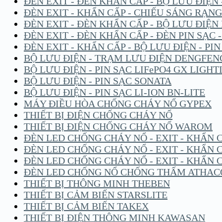
ĐÈN EXIT - ĐÈN KHẨN CẤP - BỘ LƯU ĐIỆN
ĐÈN EXIT - KHẨN CẤP - CHIẾU SÁNG RẠN
ĐÈN EXIT - ĐÈN KHẨN CẤP - BỘ LƯU ĐIỆ
ĐÈN EXIT - ĐÈN KHẨN CẤP - ĐÈN PIN SẠC 
ĐÈN EXIT - KHẨN CẤP - BỘ LƯU ĐIỆN - P
BỘ LƯU ĐIỆN - TRẠM LƯU ĐIỆN DENGFEN
BỘ LƯU ĐIỆN - PIN SẠC LIFePO4 GX LIGHT
BỘ LƯU ĐIỆN - PIN SẠC SONATA
BỘ LƯU ĐIỆN - PIN SẠC LI-ION BN-LITE
MÁY ĐIỀU HÒA CHỐNG CHÁY NỔ GYPEX
THIẾT BỊ ĐIỆN CHỐNG CHÁY NỔ
THIẾT BỊ ĐIỆN CHỐNG CHÁY NỔ WAROM
ĐÈN LED CHỐNG CHÁY NỔ - EXIT - KHẨN 
ĐÈN LED CHỐNG CHÁY NỔ - EXIT - KHẨN 
ĐÈN LED CHỐNG CHÁY NỔ - EXIT - KHẨN 
ĐÈN LED CHỐNG NỔ CHỐNG THẤM ATHAC
THIẾT BỊ THÔNG MINH THEBEN
THIẾT BỊ CẢM BIẾN STARSLITE
THIẾT BỊ CẢM BIẾN TAKEX
THIẾT BỊ ĐIỆN THÔNG MINH KAWASAN