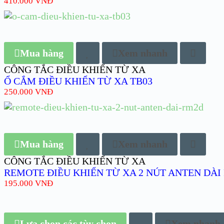
410.000
VNĐ
Mua hàng
Xem nhanh
CÔNG TẮC ĐIỀU KHIỂN TỪ XA
Ổ CẮM ĐIỀU KHIỂN TỪ XA TB03
250.000
VNĐ
Mua hàng
Xem nhanh
CÔNG TẮC ĐIỀU KHIỂN TỪ XA
REMOTE ĐIỀU KHIỂN TỪ XA 2 NÚT ANTEN DÀI
195.000
VNĐ
Lựa chọn các tùy chọn
Xem nhanh