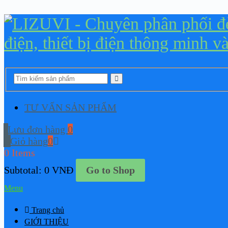
TƯ VẤN SẢN PHẨM
Lưu đơn hàng
0
Giỏ hàng
0
0 Items
Subtotal:
0
VNĐ
Go to Shop
Menu
Trang chủ
GIỚI THIỆU