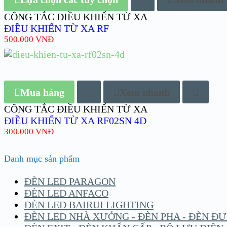
CÔNG TẮC ĐIỀU KHIỂN TỪ XA
ĐIỀU KHIỂN TỪ XA RF
500.000
VNĐ
Mua hàng
Xem nhanh
CÔNG TẮC ĐIỀU KHIỂN TỪ XA
ĐIỀU KHIỂN TỪ XA RF02SN 4D
300.000
VNĐ
Danh mục sản phẩm
ĐÈN LED PARAGON
ĐÈN LED ANFACO
ĐÈN LED BAIRUI LIGHTING
ĐÈN LED NHÀ XƯỞNG - ĐÈN PHA - ĐÈN Đ