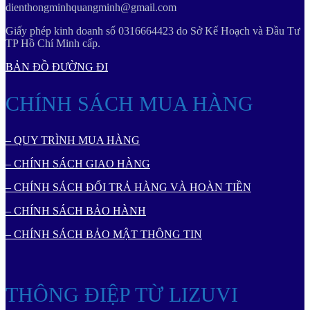
dienthongminhquangminh@gmail.com
Giấy phép kinh doanh số 0316664423 do Sở Kế Hoạch và Đầu Tư
TP Hồ Chí Minh cấp.
BẢN ĐỒ ĐƯỜNG ĐI
CHÍNH SÁCH MUA HÀNG
– QUY TRÌNH MUA HÀNG
– CHÍNH SÁCH GIAO HÀNG
– CHÍNH SÁCH ĐỔI TRẢ HÀNG VÀ HOÀN TIỀN
– CHÍNH SÁCH BẢO HÀNH
– CHÍNH SÁCH BẢO MẬT THÔNG TIN
THÔNG ĐIỆP TỪ LIZUVI