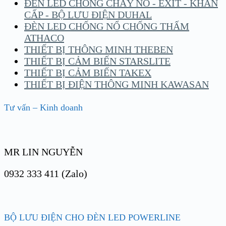
ĐÈN LED CHỐNG CHÁY NỔ - EXIT - KHẨN
CẤP - BỘ LƯU ĐIỆN DUHAL
ĐÈN LED CHỐNG NỔ CHỐNG THẤM
ATHACO
THIẾT BỊ THÔNG MINH THEBEN
THIẾT BỊ CẢM BIẾN STARSLITE
THIẾT BỊ CẢM BIẾN TAKEX
THIẾT BỊ ĐIỆN THÔNG MINH KAWASAN
Tư vấn – Kinh doanh
MR LIN NGUYỄN
0932 333 411 (Zalo)
BỘ LƯU ĐIỆN CHO ĐÈN LED POWERLINE