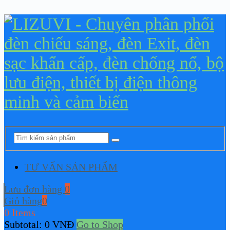
TƯ VẤN SẢN PHẨM
Lưu đơn hàng
0
Giỏ hàng
0
0 Items
Subtotal:
0
VNĐ
Go to Shop