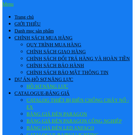
Menu
Trang chủ
GIỚI THIỆU
Danh mục sản phẩm
CHÍNH SÁCH MUA HÀNG
QUY TRÌNH MUA HÀNG
CHÍNH SÁCH GIAO HÀNG
CHÍNH SÁCH ĐỔI TRẢ HÀNG VÀ HOÀN TIỀN
CHÍNH SÁCH BẢO HÀNH
CHÍNH SÁCH BẢO MẬT THÔNG TIN
DỰ ÁN-HỒ SƠ NĂNG LỰC
HỒ SƠ NĂNG LỰC
CATALOGUE-BẢNG GIÁ
CATALOG THIẾT BỊ ĐIỆN CHỐNG CHÁY NỔ -
EX
BẢNG GIÁ ĐÈN PARAGON
BẢNG GIÁ ĐÈN PARAGON CÔNG NGHIỆP
BẢNG GIÁ ĐÈN LED ANFACO
CATALOGUE BAIRUI LIGHTING