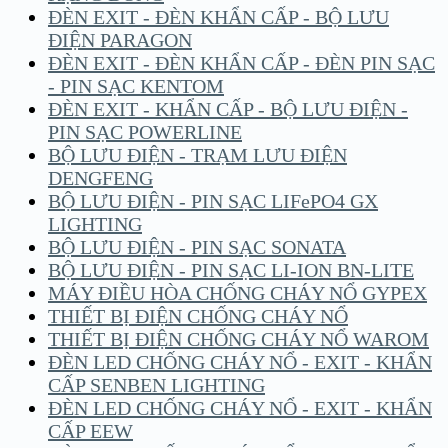
ĐÈN EXIT - ĐÈN KHẨN CẤP - BỘ LƯU
ĐIỆN PARAGON
ĐÈN EXIT - ĐÈN KHẨN CẤP - ĐÈN PIN SẠC
- PIN SẠC KENTOM
ĐÈN EXIT - KHẨN CẤP - BỘ LƯU ĐIỆN -
PIN SẠC POWERLINE
BỘ LƯU ĐIỆN - TRẠM LƯU ĐIỆN
DENGFENG
BỘ LƯU ĐIỆN - PIN SẠC LIFePO4 GX
LIGHTING
BỘ LƯU ĐIỆN - PIN SẠC SONATA
BỘ LƯU ĐIỆN - PIN SẠC LI-ION BN-LITE
MÁY ĐIỀU HÒA CHỐNG CHÁY NỔ GYPEX
THIẾT BỊ ĐIỆN CHỐNG CHÁY NỔ
THIẾT BỊ ĐIỆN CHỐNG CHÁY NỔ WAROM
ĐÈN LED CHỐNG CHÁY NỔ - EXIT - KHẨN
CẤP SENBEN LIGHTING
ĐÈN LED CHỐNG CHÁY NỔ - EXIT - KHẨN
CẤP EEW