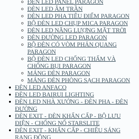
ĐÈN LED PANEL PARAGON
ĐÈN LED ÂM TRẦN
ĐÈN LED PHA TIÊU ĐIỂM PARAGON
BỘ ĐÈN LED CHỤP MICA PARAGON
ĐÈN LED NĂNG LƯỢNG MẶT TRỜI
ĐÈN ĐƯỜNG LED PARAGON
BỘ ĐÈN CÓ VÒM PHẢN QUANG
PARAGON
BỘ ĐÈN LED CHỐNG THẤM VÀ
CHỐNG BỤI PARAGON
MÁNG ĐÈN PARAGON
MÁNG ĐÈN PHÒNG SẠCH PARAGON
ĐÈN LED ANFACO
ĐÈN LED BAIRUI LIGHTING
ĐÈN LED NHÀ XƯỞNG - ĐÈN PHA - ĐÈN
ĐƯỜNG
ĐÈN EXIT - ĐÈN KHẨN CẤP - BỘ LƯU
ĐIỆN - CHỐNG NỔ STARSLITE
ĐÈN EXIT - KHẨN CẤP - CHIẾU SÁNG
RẠNG ĐÔNG