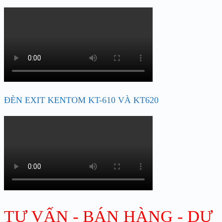
ĐÈN EXIT KENTOM KT-610 VÀ KT620
TƯ VẤN - BÁN HÀNG - DỰ