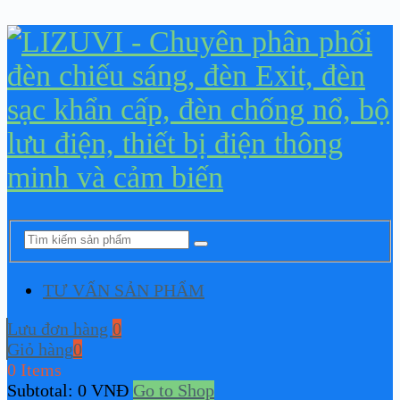
TƯ VẤN SẢN PHẨM
Lưu đơn hàng
0
Giỏ hàng
0
0 Items
Subtotal:
0
VNĐ
Go to Shop