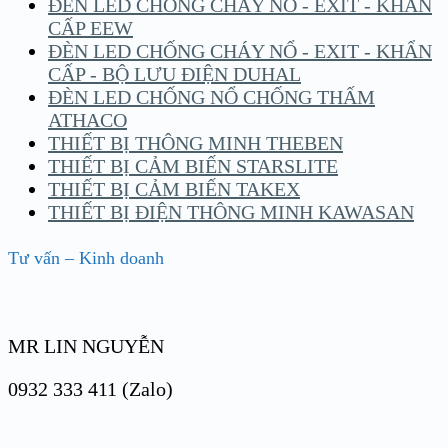
ĐÈN LED CHỐNG CHÁY NỔ - EXIT - KHẨN
CẤP EEW
ĐÈN LED CHỐNG CHÁY NỔ - EXIT - KHẨN
CẤP - BỘ LƯU ĐIỆN DUHAL
ĐÈN LED CHỐNG NỔ CHỐNG THẤM
ATHACO
THIẾT BỊ THÔNG MINH THEBEN
THIẾT BỊ CẢM BIẾN STARSLITE
THIẾT BỊ CẢM BIẾN TAKEX
THIẾT BỊ ĐIỆN THÔNG MINH KAWASAN
Tư vấn – Kinh doanh
MR LIN NGUYỄN
0932 333 411 (Zalo)