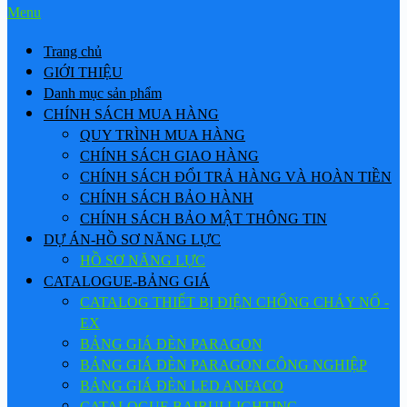
Menu
Trang chủ
GIỚI THIỆU
Danh mục sản phẩm
CHÍNH SÁCH MUA HÀNG
QUY TRÌNH MUA HÀNG
CHÍNH SÁCH GIAO HÀNG
CHÍNH SÁCH ĐỔI TRẢ HÀNG VÀ HOÀN TIỀN
CHÍNH SÁCH BẢO HÀNH
CHÍNH SÁCH BẢO MẬT THÔNG TIN
DỰ ÁN-HỒ SƠ NĂNG LỰC
HỒ SƠ NĂNG LỰC
CATALOGUE-BẢNG GIÁ
CATALOG THIẾT BỊ ĐIỆN CHỐNG CHÁY NỔ -
EX
BẢNG GIÁ ĐÈN PARAGON
BẢNG GIÁ ĐÈN PARAGON CÔNG NGHIỆP
BẢNG GIÁ ĐÈN LED ANFACO
CATALOGUE BAIRUI LIGHTING