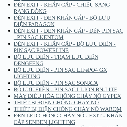
ĐÈN EXIT - KHẨN CẤP - CHIẾU SÁNG
RẠNG ĐÔNG
ĐÈN EXIT - ĐÈN KHẨN CẤP - BỘ LƯU
ĐIỆN PARAGON
ĐÈN EXIT - ĐÈN KHẨN CẤP - ĐÈN PIN SẠC
- PIN SẠC KENTOM
ĐÈN EXIT - KHẨN CẤP - BỘ LƯU ĐIỆN -
PIN SẠC POWERLINE
BỘ LƯU ĐIỆN - TRẠM LƯU ĐIỆN
DENGFENG
BỘ LƯU ĐIỆN - PIN SẠC LIFePO4 GX
LIGHTING
BỘ LƯU ĐIỆN - PIN SẠC SONATA
BỘ LƯU ĐIỆN - PIN SẠC LI-ION BN-LITE
MÁY ĐIỀU HÒA CHỐNG CHÁY NỔ GYPEX
THIẾT BỊ ĐIỆN CHỐNG CHÁY NỔ
THIẾT BỊ ĐIỆN CHỐNG CHÁY NỔ WAROM
ĐÈN LED CHỐNG CHÁY NỔ - EXIT - KHẨN
CẤP SENBEN LIGHTING