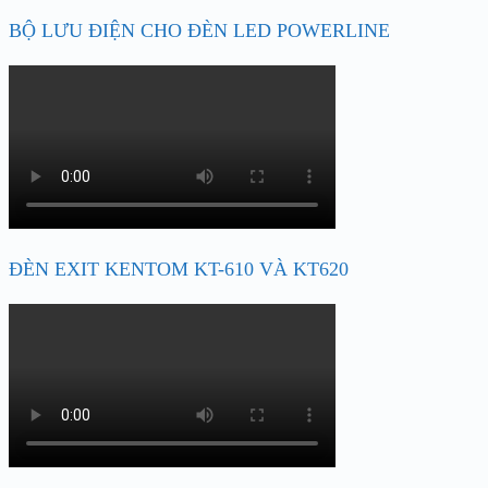
BỘ LƯU ĐIỆN CHO ĐÈN LED POWERLINE
ĐÈN EXIT KENTOM KT-610 VÀ KT620