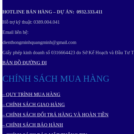
HOTLINE BÁN HÀNG – DỰ ÁN: 0932.333.411
Hỗ trợ kỹ thuật: 0389.004.041
Email liên hệ:
dienthongminhquangminh@gmail.com
Giấy phép kinh doanh số 0316664423 do Sở Kế Hoạch và Đầu Tư T
BẢN ĐỒ ĐƯỜNG ĐI
CHÍNH SÁCH MUA HÀNG
– QUY TRÌNH MUA HÀNG
– CHÍNH SÁCH GIAO HÀNG
– CHÍNH SÁCH ĐỔI TRẢ HÀNG VÀ HOÀN TIỀN
– CHÍNH SÁCH BẢO HÀNH