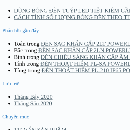
DÙNG BÓNG ĐÈN TUÝP LED TIẾT KIỆM G
CÁCH TÍNH SỐ LƯỢNG BÓNG ĐÈN THEO T
Phản hồi gần đây
Toản
trong
ĐÈN SẠC KHẨN CẤP 2LT POWER
Bắc
trong
ĐÈN SẠC KHẨN CẤP 2LN POWERL
Bình
trong
ĐÈN CHIẾU SÁNG KHẨN CẤP ÂM
Tính
trong
ĐÈN THOÁT HIỂM PL-SA POWER
Tùng
trong
ĐÈN THOÁT HIỂM PL-210 IP65 
Lưu trữ
Tháng Bảy 2020
Tháng Sáu 2020
Chuyên mục
TƯ VẤN SẢN PHẨM