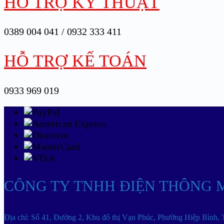
HỖ TRỢ KỸ THUẬT
0389 004 041 / 0932 333 411
HỖ TRỢ KẾ TOÁN
0933 969 019
CÔNG TY TNHH ĐIỆN THÔNG 
Địa chỉ: Số 41, Đường 2, Khu đô thị Vạn Phúc, Phường Hiệp Bình,