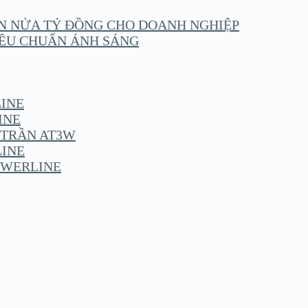
ẦN NỬA TỶ ĐỒNG CHO DOANH NGHIỆP
IÊU CHUẨN ÁNH SÁNG
LINE
INE
 TRẦN AT3W
LINE
POWERLINE