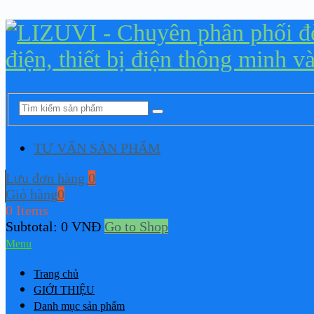
TƯ VẤN SẢN PHẨM
Lưu đơn hàng
0
Giỏ hàng
0
0 Items
Subtotal:
0
VNĐ
Go to Shop
Menu
Trang chủ
GIỚI THIỆU
Danh mục sản phẩm