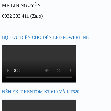
MR LIN NGUYỄN
0932 333 411 (Zalo)
BỘ LƯU ĐIỆN CHO ĐÈN LED POWERLINE
ĐÈN EXIT KENTOM KT-610 VÀ KT620