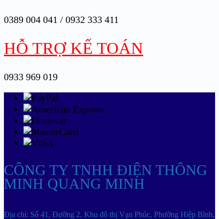
0389 004 041 / 0932 333 411
HỖ TRỢ KẾ TOÁN
0933 969 019
CÔNG TY TNHH ĐIỆN THÔNG
MINH QUANG MINH
Địa chỉ: Số 41, Đường 2, Khu đô thị Vạn Phúc, Phường Hiệp Bình,