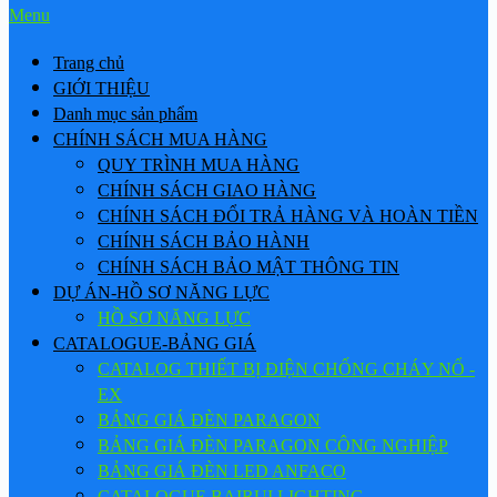
Menu
Trang chủ
GIỚI THIỆU
Danh mục sản phẩm
CHÍNH SÁCH MUA HÀNG
QUY TRÌNH MUA HÀNG
CHÍNH SÁCH GIAO HÀNG
CHÍNH SÁCH ĐỔI TRẢ HÀNG VÀ HOÀN TIỀN
CHÍNH SÁCH BẢO HÀNH
CHÍNH SÁCH BẢO MẬT THÔNG TIN
DỰ ÁN-HỒ SƠ NĂNG LỰC
HỒ SƠ NĂNG LỰC
CATALOGUE-BẢNG GIÁ
CATALOG THIẾT BỊ ĐIỆN CHỐNG CHÁY NỔ -
EX
BẢNG GIÁ ĐÈN PARAGON
BẢNG GIÁ ĐÈN PARAGON CÔNG NGHIỆP
BẢNG GIÁ ĐÈN LED ANFACO
CATALOGUE BAIRUI LIGHTING