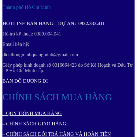
Thành phố Hồ Chí Minh
HOTLINE BÁN HÀNG – DỰ ÁN: 0932.333.411
Hỗ trợ kỹ thuật: 0389.004.041
Email liên hệ:
dienthongminhquangminh@gmail.com
Giấy phép kinh doanh số 0316664423 do Sở Kế Hoạch và Đầu Tư
TP Hồ Chí Minh cấp.
BẢN ĐỒ ĐƯỜNG ĐI
CHÍNH SÁCH MUA HÀNG
– QUY TRÌNH MUA HÀNG
– CHÍNH SÁCH GIAO HÀNG
– CHÍNH SÁCH ĐỔI TRẢ HÀNG VÀ HOÀN TIỀN