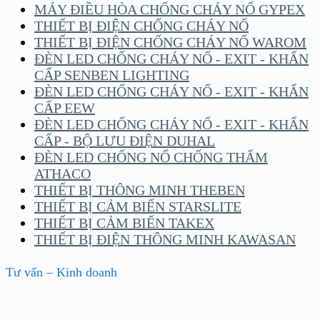
MÁY ĐIỀU HÒA CHỐNG CHÁY NỔ GYPEX
THIẾT BỊ ĐIỆN CHỐNG CHÁY NỔ
THIẾT BỊ ĐIỆN CHỐNG CHÁY NỔ WAROM
ĐÈN LED CHỐNG CHÁY NỔ - EXIT - KHẨN
CẤP SENBEN LIGHTING
ĐÈN LED CHỐNG CHÁY NỔ - EXIT - KHẨN
CẤP EEW
ĐÈN LED CHỐNG CHÁY NỔ - EXIT - KHẨN
CẤP - BỘ LƯU ĐIỆN DUHAL
ĐÈN LED CHỐNG NỔ CHỐNG THẤM
ATHACO
THIẾT BỊ THÔNG MINH THEBEN
THIẾT BỊ CẢM BIẾN STARSLITE
THIẾT BỊ CẢM BIẾN TAKEX
THIẾT BỊ ĐIỆN THÔNG MINH KAWASAN
Tư vấn – Kinh doanh