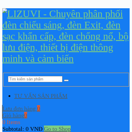
TƯ VẤN SẢN PHẨM
Lưu đơn hàng
0
Giỏ hàng
0
0 Items
Subtotal:
0
VNĐ
Go to Shop