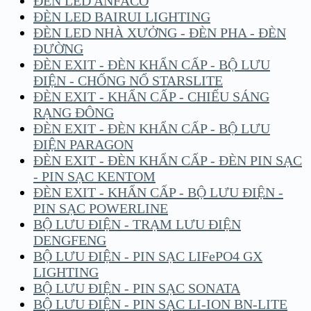
ĐÈN LED ANFACO
ĐÈN LED BAIRUI LIGHTING
ĐÈN LED NHÀ XƯỞNG - ĐÈN PHA - ĐÈN
ĐƯỜNG
ĐÈN EXIT - ĐÈN KHẨN CẤP - BỘ LƯU
ĐIỆN - CHỐNG NỔ STARSLITE
ĐÈN EXIT - KHẨN CẤP - CHIẾU SÁNG
RẠNG ĐÔNG
ĐÈN EXIT - ĐÈN KHẨN CẤP - BỘ LƯU
ĐIỆN PARAGON
ĐÈN EXIT - ĐÈN KHẨN CẤP - ĐÈN PIN SẠC
- PIN SẠC KENTOM
ĐÈN EXIT - KHẨN CẤP - BỘ LƯU ĐIỆN -
PIN SẠC POWERLINE
BỘ LƯU ĐIỆN - TRẠM LƯU ĐIỆN
DENGFENG
BỘ LƯU ĐIỆN - PIN SẠC LIFePO4 GX
LIGHTING
BỘ LƯU ĐIỆN - PIN SẠC SONATA
BỘ LƯU ĐIỆN - PIN SẠC LI-ION BN-LITE