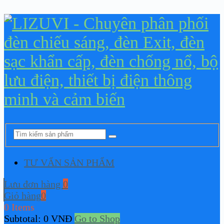
TƯ VẤN SẢN PHẨM
Lưu đơn hàng
0
Giỏ hàng
0
0 Items
Subtotal:
0
VNĐ
Go to Shop