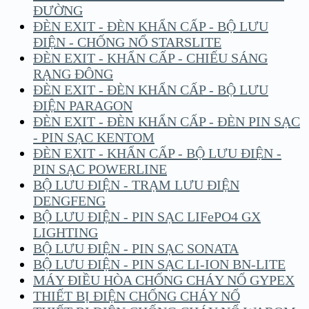
ĐƯỜNG
ĐÈN EXIT - ĐÈN KHẨN CẤP - BỘ LƯU
ĐIỆN - CHỐNG NỔ STARSLITE
ĐÈN EXIT - KHẨN CẤP - CHIẾU SÁNG
RẠNG ĐÔNG
ĐÈN EXIT - ĐÈN KHẨN CẤP - BỘ LƯU
ĐIỆN PARAGON
ĐÈN EXIT - ĐÈN KHẨN CẤP - ĐÈN PIN SẠC
- PIN SẠC KENTOM
ĐÈN EXIT - KHẨN CẤP - BỘ LƯU ĐIỆN -
PIN SẠC POWERLINE
BỘ LƯU ĐIỆN - TRẠM LƯU ĐIỆN
DENGFENG
BỘ LƯU ĐIỆN - PIN SẠC LIFePO4 GX
LIGHTING
BỘ LƯU ĐIỆN - PIN SẠC SONATA
BỘ LƯU ĐIỆN - PIN SẠC LI-ION BN-LITE
MÁY ĐIỀU HÒA CHỐNG CHÁY NỔ GYPEX
THIẾT BỊ ĐIỆN CHỐNG CHÁY NỔ