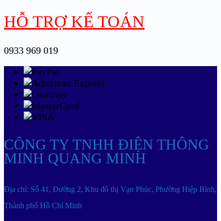
HỖ TRỢ KẾ TOÁN
0933 969 019
CÔNG TY TNHH ĐIỆN THÔNG
MINH QUANG MINH
Địa chỉ: Số 41, Đường 2, Khu đô thị Vạn Phúc, Phường Hiệp Bình,
Thành phố Hồ Chí Minh