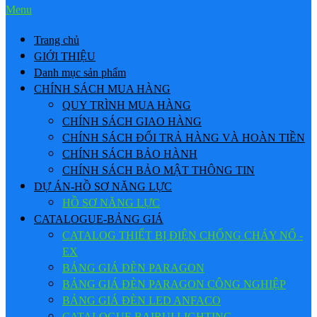
Menu
Trang chủ
GIỚI THIỆU
Danh mục sản phẩm
CHÍNH SÁCH MUA HÀNG
QUY TRÌNH MUA HÀNG
CHÍNH SÁCH GIAO HÀNG
CHÍNH SÁCH ĐỔI TRẢ HÀNG VÀ HOÀN TIỀN
CHÍNH SÁCH BẢO HÀNH
CHÍNH SÁCH BẢO MẬT THÔNG TIN
DỰ ÁN-HỒ SƠ NĂNG LỰC
HỒ SƠ NĂNG LỰC
CATALOGUE-BẢNG GIÁ
CATALOG THIẾT BỊ ĐIỆN CHỐNG CHÁY NỔ -
EX
BẢNG GIÁ ĐÈN PARAGON
BẢNG GIÁ ĐÈN PARAGON CÔNG NGHIỆP
BẢNG GIÁ ĐÈN LED ANFACO
CATALOGUE BAIRUI LIGHTING