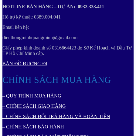
HOTLINE BÁN HÀNG – DỰ ÁN: 0932.333.411
Hỗ trợ kỹ thuật: 0389.004.041
Email liên hệ:
dienthongminhquangminh@gmail.com
Giấy phép kinh doanh số 0316664423 do Sở Kế Hoạch và Đầu Tư
TP Hồ Chí Minh cấp.
BẢN ĐỒ ĐƯỜNG ĐI
CHÍNH SÁCH MUA HÀNG
– QUY TRÌNH MUA HÀNG
– CHÍNH SÁCH GIAO HÀNG
– CHÍNH SÁCH ĐỔI TRẢ HÀNG VÀ HOÀN TIỀN
– CHÍNH SÁCH BẢO HÀNH