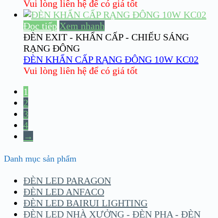
Vui lòng liên hệ để có giá tốt
Đọc tiếp
Xem nhanh
ĐÈN EXIT - KHẨN CẤP - CHIẾU SÁNG
RẠNG ĐÔNG
ĐÈN KHẨN CẤP RẠNG ĐÔNG 10W KC02
Vui lòng liên hệ để có giá tốt
1
2
3
4
→
Danh mục sản phẩm
ĐÈN LED PARAGON
ĐÈN LED ANFACO
ĐÈN LED BAIRUI LIGHTING
ĐÈN LED NHÀ XƯỞNG - ĐÈN PHA - ĐÈN