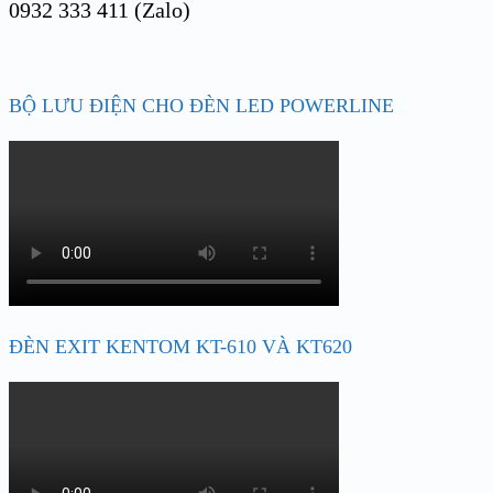
0932 333 411 (Zalo)
BỘ LƯU ĐIỆN CHO ĐÈN LED POWERLINE
ĐÈN EXIT KENTOM KT-610 VÀ KT620