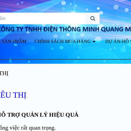
 SẢN PHẨM
CHÍNH SÁCH MUA HÀNG
DỰ ÁN-HỒ 
THỊ
ÊU THỊ
HỖ TRỢ QUẢN LÝ HIỆU QUẢ
ông việc rất quan trọng.