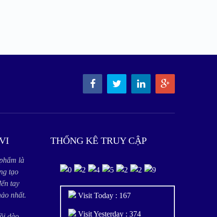
VI
THỐNG KÊ TRUY CẬP
 phẩm là
ng tạo
đến tay
ảo nhất.
Visit Today : 167
Visit Yesterday : 374
dồi dào