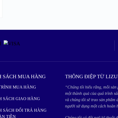
H SÁCH MUA HÀNG
THÔNG ĐIỆP TỪ LIZU
 TRÌNH MUA HÀNG
“Chúng tôi hiểu rằng, mỗi sản
một thành quả của quá trình sá
NH SÁCH GIAO HÀNG
và chúng tôi sẽ trao sản phẩm 
người sử dụng một cách hoàn h
H SÁCH ĐỔI TRẢ HÀNG
ÀN TIỀN
Chúng tôi có đội ngũ kỹ thuật 