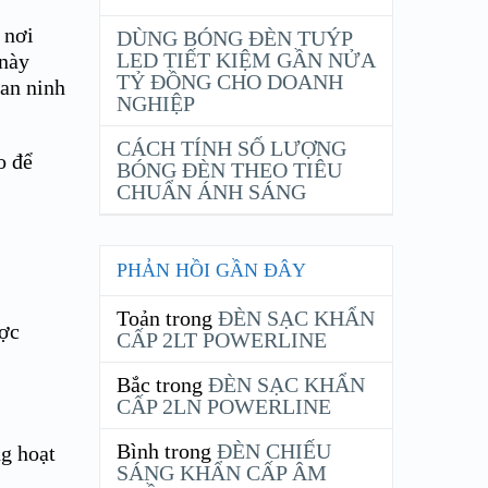
 nơi
DÙNG BÓNG ĐÈN TUÝP
LED TIẾT KIỆM GẦN NỬA
 này
TỶ ĐỒNG CHO DOANH
 an ninh
NGHIỆP
CÁCH TÍNH SỐ LƯỢNG
o để
BÓNG ĐÈN THEO TIÊU
CHUẨN ÁNH SÁNG
PHẢN HỒI GẦN ĐÂY
Toản
trong
ĐÈN SẠC KHẨN
ược
CẤP 2LT POWERLINE
Bắc
trong
ĐÈN SẠC KHẨN
CẤP 2LN POWERLINE
Bình
trong
ĐÈN CHIẾU
g hoạt
SÁNG KHẨN CẤP ÂM