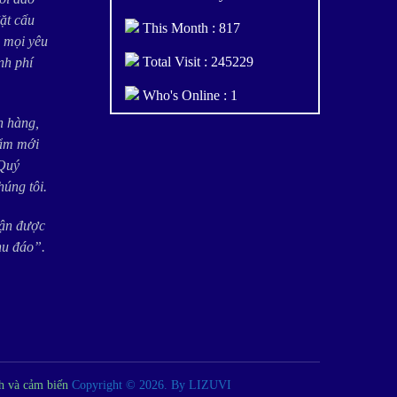
đặt cấu
This Month : 817
 mọi yêu
Total Visit : 245229
nh phí
Who's Online : 1
h hàng,
hẩm mới
 Quý
úng tôi.
hận được
hu đáo”.
nh và cảm biến
Copyright © 2026.
By LIZUVI