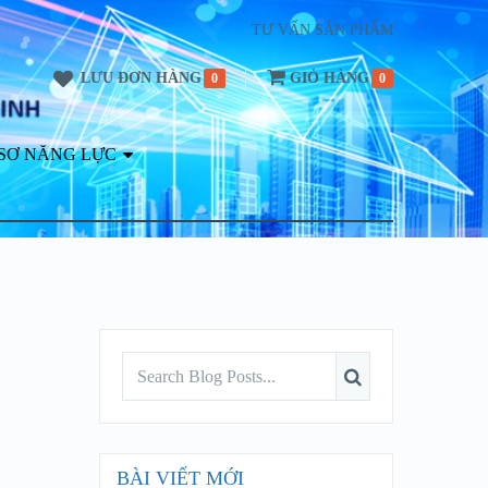
TƯ VẤN SẢN PHẨM
LƯU ĐƠN HÀNG
GIỎ HÀNG
0
0
SƠ NĂNG LỰC
BÀI VIẾT MỚI