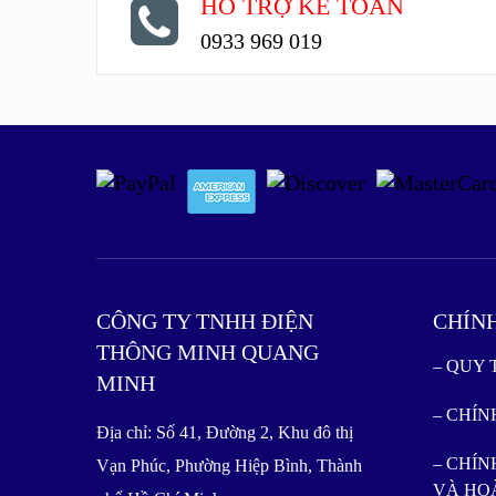
HỖ TRỢ KẾ TOÁN
0933 969 019
CÔNG TY TNHH ĐIỆN
CHÍN
THÔNG MINH QUANG
– QUY
MINH
– CHÍ
Địa chỉ: Số 41, Đường 2, Khu đô thị
– CHÍN
Vạn Phúc, Phường Hiệp Bình, Thành
VÀ HO